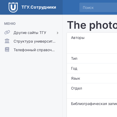
ТГУ.Сотрудники
The photo
МЕНЮ
Другие сайты ТГУ
Авторы
ТГУ.Аккаунты
Структура университета
ТГУ.Расписание
Телефонный справочник
Главный сайт ТГУ
Тип
Moodle
Год
Язык
Отдел
Библиографическая запи