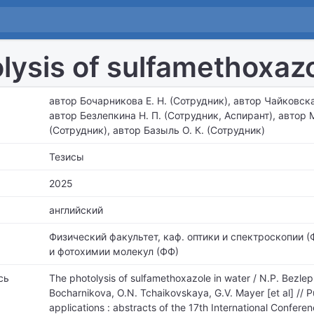
lysis of sulfamethoxazo
автор Бочарникова Е. Н. (Сотрудник), автор Чайковска
автор Безлепкина Н. П. (Сотрудник, Аспирант), автор М
(Сотрудник), автор Базыль О. К. (Сотрудник)
Тезисы
2025
английский
Физический факультет,
каф. оптики и спектроскопии (
и фотохимии молекул (ФФ)
сь
The photolysis of sulfamethoxazole in water / N.P. Bezlep
Bocharnikova, O.N. Tchaikovskaya, G.V. Mayer [et al] // P
applications : abstracts of the 17th International Confe