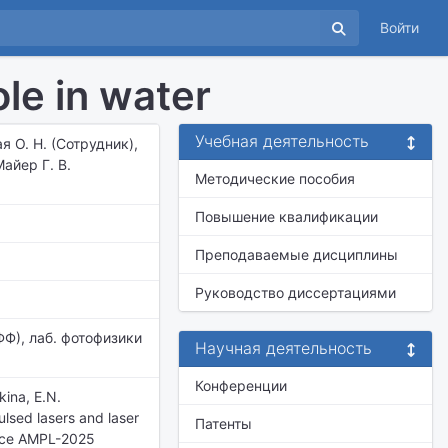
Войти
le in water
Учебная деятельность
я О. Н. (Сотрудник),
айер Г. В.
Методические пособия
Повышение квалификации
Преподаваемые дисциплины
Руководство диссертациями
ФФ), лаб. фотофизики
Научная деятельность
Конференции
kina, E.N.
ulsed lasers and laser
Патенты
rence AMPL-2025