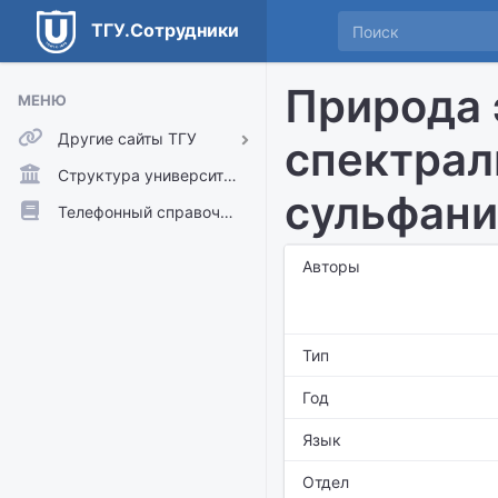
ТГУ.Сотрудники
Природа 
МЕНЮ
Другие сайты ТГУ
спектрал
ТГУ.Аккаунты
Структура университета
сульфани
ТГУ.Расписание
Телефонный справочник
Главный сайт ТГУ
Авторы
Moodle
Тип
Год
Язык
Отдел