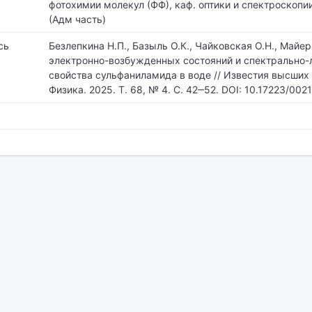
фотохимии молекул (ФФ), каф. оптики и спектроскопии
(Адм часть)
сь
Безлепкина Н.П., Базыль О.К., Чайковская О.Н., Майер
электронно-возбужденных состояний и спектрально
свойства сульфаниламида в воде // Известия высших
Физика. 2025. Т. 68, № 4. С. 42‒52. DOI: 10.17223/002