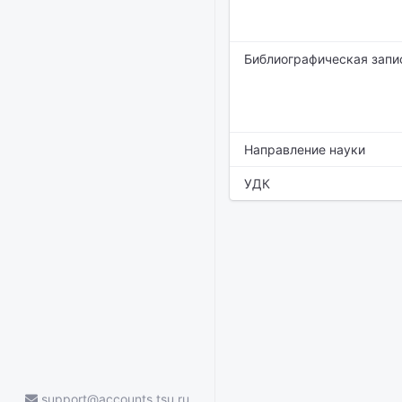
Библиографическая запи
Направление науки
УДК
support@accounts.tsu.ru