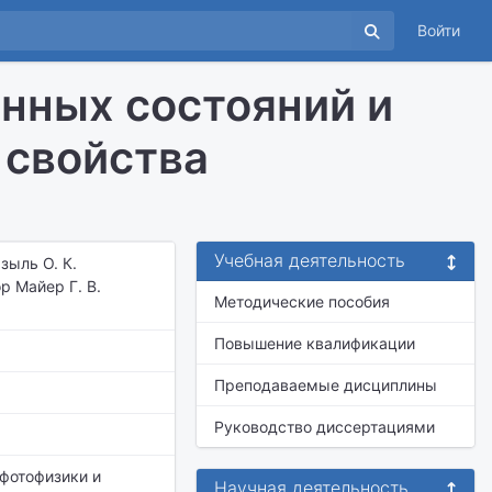
Войти
нных состояний и
 свойства
Учебная деятельность
зыль О. К.
р Майер Г. В.
Методические пособия
Повышение квалификации
Преподаваемые дисциплины
Руководство диссертациями
 фотофизики и
Научная деятельность