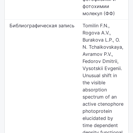
фотохимии
молекул (ФФ)
Библиографическая запись
Tomilin F.N.,
Rogova A.V.,
Burakova L.P., O.
N. Tchaikovskaya,
Avramov P.V.,
Fedorov Dmitrii,
Vysotskii Evgenii.
Unusual shift in
the visible
absorption
spectrum of an
active ctenophore
photoprotein
elucidated by
time dependent
density functional