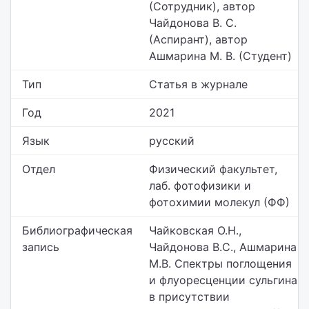
(Сотрудник), автор
Чайдонова В. С.
(Аспирант), автор
Ашмарина М. В. (Студент)
Тип
Статья в журнале
Год
2021
Язык
русский
Отдел
Физический факультет,
лаб. фотофизики и
фотохимии молекул (ФФ)
Библиографическая
Чайковская О.Н.,
запись
Чайдонова В.С., Ашмарина
М.В. Спектры поглощения
и флуоресценции сульгина
в присутствии