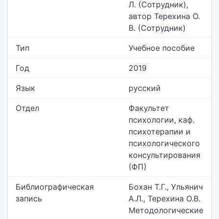
Л. (Сотрудник),
автор Терехина О.
В. (Сотрудник)
Тип
Учебное пособие
Год
2019
Язык
русский
Отдел
Факультет
психологии,
каф.
психотерапии и
психологического
консультирования
(ФП)
Библиографическая
Бохан Т.Г., Ульянич
запись
А.Л., Терехина О.В.
Методологические