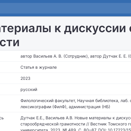
териалы к дискуссии 
сти
автор Васильев А. В. (Сотрудник), автор Дутчак Е. Е. 
Статья в журнале
2023
русский
Филологический факультет, Научная библиотека,
лаб. 
лексикографии (ФилФ), администрация (НБ)
сь
Дутчак Е.Е., Васильев А.В. Новые материалы к дискус
старообрядческой грамотности // Вестник Томского 
университета. 2023. № 489. С. 80‒87. DOI: 10.17223/