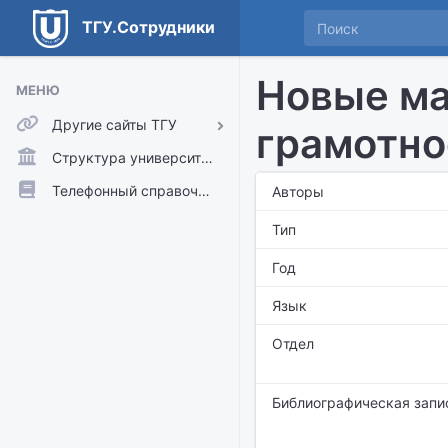
ТГУ.Сотрудники
Новые ма
МЕНЮ
Другие сайты ТГУ
грамотно
ТГУ.Аккаунты
Структура университета
ТГУ.Расписание
Телефонный справочник
Авторы
Главный сайт ТГУ
Тип
Moodle
Год
Язык
Отдел
Библиографическая запи