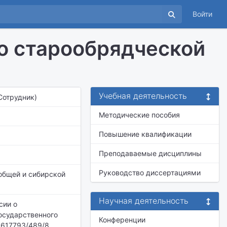
Войти
о старообрядческой
Учебная деятельность
(Сотрудник)
Методические пособия
Повышение квалификации
Преподаваемые дисциплины
Руководство диссертациями
общей и сибирской
Научная деятельность
сии о
государственного
Конференции
15617793/489/8