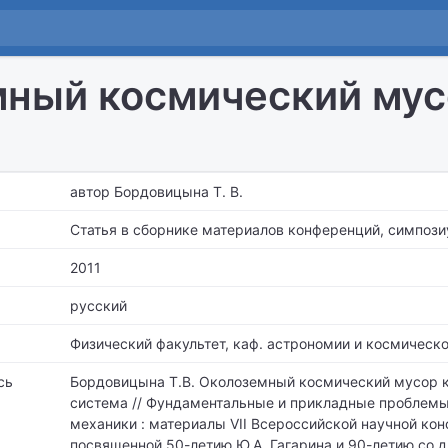
ный космический мус
автор Бордовицына Т. В.
Статья в сборнике материалов конференций, симпози
2011
русский
Физический факультет,
каф. астрономии и космическо
сь
Бордовицына Т.В. Околоземный космический мусор 
система // Фундаментальные и прикладные проблем
механики : материалы VII Всероссийской научной ко
посвященной 50-летию Ю.А. Гагарина и 90-летию со 