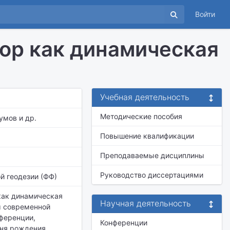
Войти
ор как динамическая
Учебная деятельность
Методические пособия
умов и др.
Повышение квалификации
Преподаваемые дисциплины
Руководство диссертациями
й геодезии (ФФ)
как динамическая
Научная деятельность
ы современной
нференции,
Конференции
дня рождения