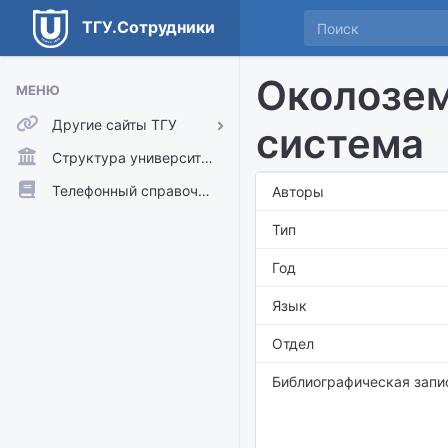
ТГУ.Сотрудники
Околозем
МЕНЮ
Другие сайты ТГУ
система
ТГУ.Аккаунты
Структура университета
ТГУ.Расписание
Телефонный справочник
Авторы
Главный сайт ТГУ
Тип
Moodle
Год
Язык
Отдел
Библиографическая запи