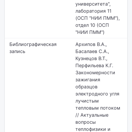
университета",
лаборатория 11
(ОСП "НИИ ПММ"),
отдел 10 (ОСП
"НИИ ПММ")
Библиографическая
Архипов В.А.,
запись
Басалаев С.А.,
Кузнецов В.Т.,
Перфильева К.Г.
Закономерности
зажигания
образцов
электродного угля
лучистым
тепловым потоком
// Актуальные
вопросы
теплофизики и