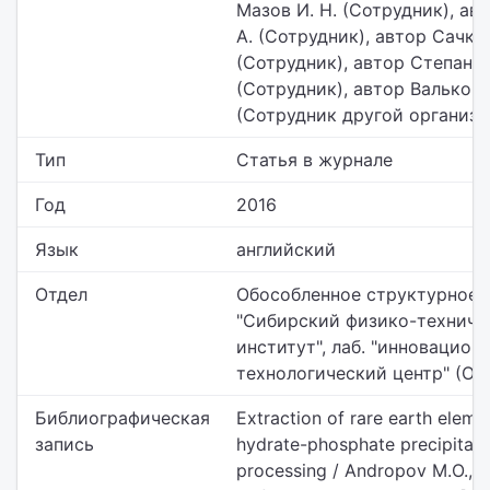
Мазов И. Н. (Сотрудник), ав
А. (Сотрудник), автор Сачков
(Сотрудник), автор Степанов
(Сотрудник), автор Вальков А
(Сотрудник другой организа
Тип
Статья в журнале
Год
2016
Язык
английский
Отдел
Обособленное структурное 
"Сибирский физико-техниче
институт",
лаб. "инновацион
технологический центр" (ОС
Библиографическая
Extraction of rare earth eleme
запись
hydrate-phosphate precipitate
processing / Andropov M.O., M