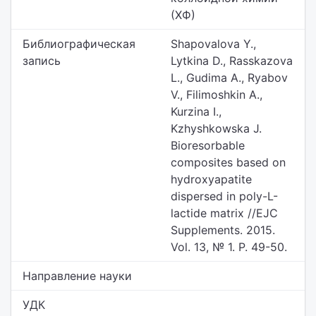
(ХФ)
Библиографическая
Shapovalova Y.,
запись
Lytkina D., Rasskazova
L., Gudima A., Ryabov
V., Filimoshkin A.,
Kurzina I.,
Kzhyshkowska J.
Bioresorbable
composites based on
hydroxyapatite
dispersed in poly-L-
lactide matrix //EJC
Supplements. 2015.
Vol. 13, № 1. P. 49-50.
Направление науки
УДК