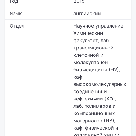
Год
2015
Язык
английский
Отдел
Научное управление,
Химический
факультет,
лаб.
трансляционной
клеточной и
молекулярной
биомедицины (НУ),
каф.
высокомолекулярных
соединений и
нефтехимии (ХФ),
лаб. полимеров и
композиционных
материалов (НУ),
каф. физической и
коллоидной химии