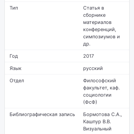
Тип
Статья в
сборнике
материалов
конференций,
симпозиумов и
др.
Год
2017
Язык
русский
Отдел
Философский
факультет,
каф.
социологии
(ФсФ)
Библиографическая запись
Бормотова С.А.,
Кашпур В.В.
Визуальный