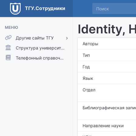
ТГУ.Сотрудники
Identity, 
МЕНЮ
Другие сайты ТГУ
Авторы
ТГУ.Аккаунты
Структура университета
Тип
ТГУ.Расписание
Телефонный справочник
Год
Главный сайт ТГУ
Moodle
Язык
Отдел
Библиографическая запи
Направление науки