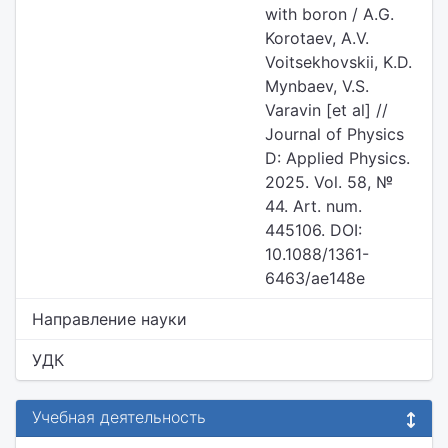
with boron / A.G.
Korotaev, A.V.
Voitsekhovskii, K.D.
Mynbaev, V.S.
Varavin [et al] //
Journal of Physics
D: Applied Physics.
2025. Vol. 58, №
44. Art. num.
445106. DOI:
10.1088/1361-
6463/ae148e
Направление науки
УДК
Учебная деятельность