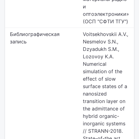
и
оптоэлектроники»
(ОСП "СФТИ ТГУ")
Библиографическая
Voitsekhovskii A.V.,
запись
Nesmelov S.N.,
Dzyadukh S.M.,
Lozovoy K.A.
Numerical
simulation of the
effect of slow
surface states of a
nanosized
transition layer on
the admittance of
hybrid organic-
inorganic systems
// STRANN-2018.
State-of-the art