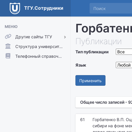
ТГУ.Сотрудники
Горбатен
МЕНЮ
Другие сайты ТГУ
Публикации
ТГУ.Аккаунты
Структура университета
Тип публикации
ТГУ.Расписание
Телефонный справочник
Главный сайт ТГУ
Язык
Moodle
Применить
Общее число записей - 9
61
Горбатенко В.П. О
сибири на фоне ме
летию открытия ес