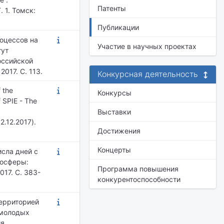
Патенты
. 1. Томск:
Публикации
оцессов на
Участие в научных проектах
тут
оссийской
017. С. 113.
Конкурсная деятельность
f the
Конкурсы
f SPIE - The
Выставки
2.12.2017).
Достижения
Концерты
исла дней с
мосферы:
Программа повышения
17. С. 383-
конкурентоспособности
территорией
 молодых
ия