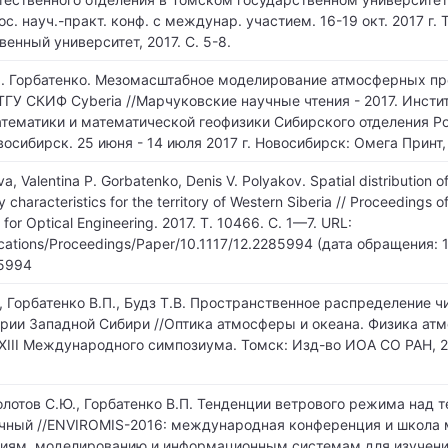
. науч.-практ. конф. с междунар. участием. 16-19 окт. 2017 г. Т
енный университет, 2017. С. 5-8.
.П. Горбатенко. Мезомасштабное моделирование атмосферных пр
ГУ СКИФ Cyberia //Марчуковские научные чтения - 2017. Инсти
тематики и математической геофизики Сибирского отделения Р
осибирск. 25 июня - 14 июля 2017 г. Новосибирск: Омега Принт, 2
va, Valentina P. Gorbatenko, Denis V. Polyakov. Spatial distribution o
 characteristics for the territory of Western Siberia // Proceedings o
y for Optical Engineering. 2017. Т. 10466. С. 1—7. URL:
lications/Proceedings/Paper/10.1117/12.2285994 (дата обращения: 1
85994
, Горбатенко В.П., Будз Т.В. Пространственное распределение ч
ории Западной Сибири //Оптика атмосферы и океана. Физика ат
XIII Международного симпозиума. Томск: Изд-во ИОА СО РАН, 20
олотов С.Ю., Горбатенко В.П. Тенденции ветрового режима над 
чный //ENVIROMIS-2016: международная конференция и школа
ниям, моделированию и информационным системам для изучен