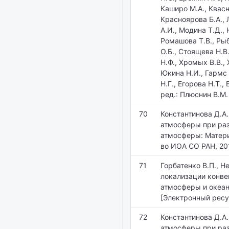
Каширо М.А., Квасни
Красноярова Б.А., 
А.И., Модина Т.Д., 
Ромашова Т.В., Рыб
О.Б., Стоящева Н.В
Н.Ф., Хромых В.В.,
Юкина Н.И., Гармс 
Н.Г., Егорова Н.Т.,
ред.: Плюснин В.М.
70
Константинова Д.А
атмосферы при раз
атмосферы: Матери
во ИОА СО РАН, 20
71
Горбатенко В.П., Н
локализации конве
атмосферы и океан
[Электронный ресур
72
Константинова Д.А
атмосферы при раз