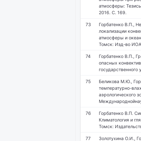
атмосферы: Тезисы
2016. С. 169.
73
Горбатенко В.П., Н
локализации конве
атмосферы и океан
Томск: Изд-во ИОА 
74
Горбатенко В.П., 
опасных конвектив
государственного 
75
Беликова М.Ю., Гор
температурно-вла
аэрологического з
Международнойнауч
76
Горбатенко В.П. Си
Климатология и гл
Томск: Издательств
77
Золотухина О.И., Г