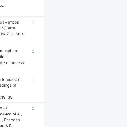
к:
араметров
S/Terra
№ 7. С. 603-
atmosphere
tical
ate of access:
 forecast of
edings of
2249138
рь /
сенко М.А.,
., Евсеева
н А.В.,