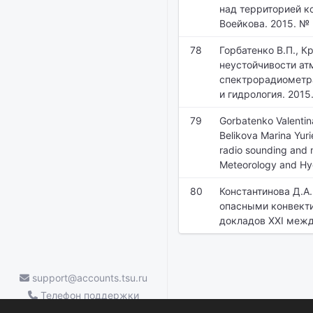
над территорией к
Воейкова. 2015. № 
78
Горбатенко В.П., К
неустойчивости а
спектрорадиометра
и гидрология. 2015.
79
Gorbatenko Valenti
Belikova Marina Yuri
radio sounding and 
Meteorology and Hyd
80
Константинова Д.А
опасными конвекти
докладов XXI межд
support@accounts.tsu.ru
Телефон поддержки
ТГУ.Аккаунты — (3822) 785-669