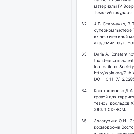
материалы IV Всерос
Томский государств
62
А.В. Старченко, В
суперкомпьютере Т
вычислительной ма
академии наук. Нов
63
Daria A. Konstantino
thunderstorm activity
International Societ
http://spie.org/Pub
DOI: 10.1117/12.22
64
Константинова Д.А.
грозой для террит
тезисы докладов X
386. 1 CD-ROM.
65
Золотухина О.И., З
космодрома Восто
ученых по измере