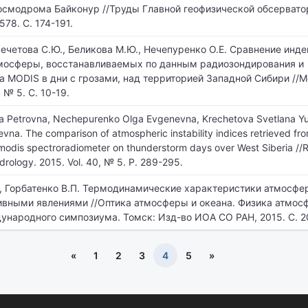
осмодрома Байконур //Труды Главной геофизической обсерватор
578. С. 174-191.
речетова С.Ю., Беликова М.Ю., Нечепуренко О.Е. Сравнение инд
тмосферы, восстанавливаемых по данным радиозондирования и
 MODIS в дни с грозами, над территорией Западной Сибири //
 № 5. С. 10-19.
na Petrovna, Nechepurenko Olga Evgenevna, Krechetova Svetlana Yu
evna. The comparison of atmospheric instability indices retrieved fro
modis spectroradiometer on thunderstorm days over West Siberia //
rology. 2015. Vol. 40, № 5. P. 289-295.
., Горбатенко В.П. Термодинамические характеристики атмосфер
вными явлениями //Оптика атмосферы и океана. Физика атмос
ународного симпозиума. Томск: Изд-во ИОА СО РАН, 2015. С. 2
«
1
2
3
4
5
»