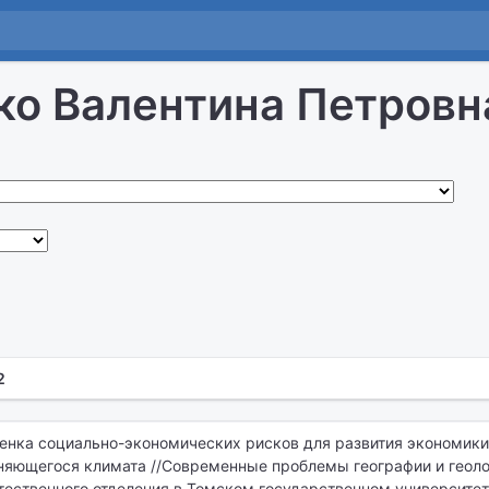
ко Валентина Петровн
2
ценка социально-экономических рисков для развития экономики
няющегося климата //Современные проблемы географии и геолог
тественного отделения в Томском государственном университет