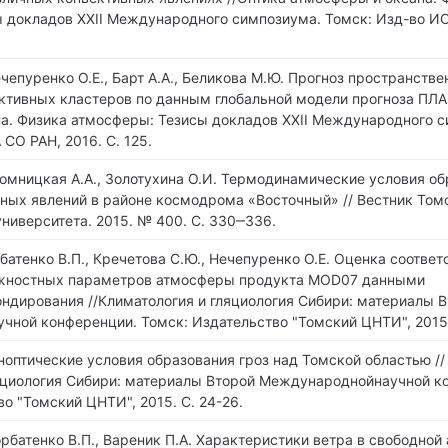
 докладов XXII Международного симпозиума. Томск: Изд-во И
ечепуренко О.Е., Барт А.А., Беликова М.Ю. Прогноз пространстве
ктивных кластеров по данным глобальной модели прогноза ПЛА
а. Физика атмосферы: Тезисы докладов XXII Международного 
СО РАН, 2016. С. 125.
Громницкая А.А., Золотухина О.И. Термодинамические условия о
ных явлений в районе космодрома «Восточный» // Вестник Том
университета. 2015. № 400. С. 330‒336.
батенко В.П., Кречетова С.Ю., Нечепуренко О.Е. Оценка соответ
жностных параметров атмосферы продукта MOD07 данными
ондирования //Климатология и гляциология Сибири: материалы 
ной конференции. Томск: Издательство "Томский ЦНТИ", 2015.
ноптические условия образования гроз над Томской областью //
яциология Сибири: материалы Второй Международнойнаучной к
о "Томский ЦНТИ", 2015. С. 24-26.
орбатенко В.П., Вареник П.А. Характеристики ветра в свободно