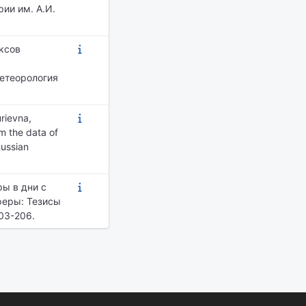
ии им. А.И.
ексов
Метеорология
rievna,
m the data of
Russian
ы в дни с
феры: Тезисы
03-206.