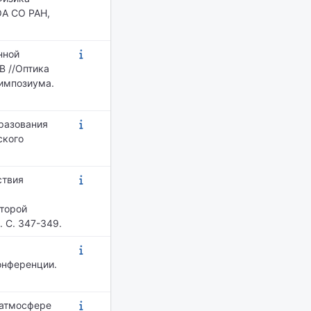
ОА СО РАН,
нной
В //Оптика
симпозиума.
бразования
ского
ствия
Второй
 С. 347-349.
онференции.
й атмосфере