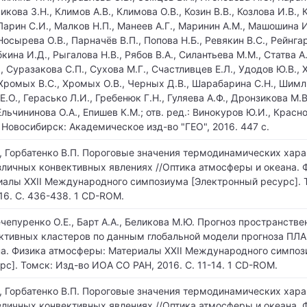
кова З.Н., Климов А.В., Климова О.В., Козин В.В., Козлова И.В., 
Ларин С.И., Малков Н.П., Манеев А.Г., Маринин А.М., Машошина И
Носырева О.В., Парначёв В.П., Попова Н.Б., Ревякин В.С., Рейнгар
кина И.Д., Рыгалова Н.В., Рябов В.А., Силантьева М.М., Статва А
., Суразакова С.П., Сухова М.Г., Счастливцев Е.Л., Удодов Ю.В.,
 Хромых В.С., Хромых О.В., Черных Д.В., Шарабарина С.Н., Шимл
Е.О., Герасько Л.И., Гребенюк Г.Н., Гуляева А.Ф., Дронзикова М.
 Ельчининова О.А., Епишев К.М.; отв. ред.: Винокуров Ю.И., Красно
 Новосибирск: Академическое изд-во "ГЕО", 2016. 447 с.
., Горбатенко В.П. Пороговые значения термодинамических хар
личных конвективных явлениях //Оптика атмосферы и океана. 
алы XXII Международного симпозиума [Электронный ресурс]. 
16. С. 436-438. 1 CD-ROM.
ечепуренко О.Е., Барт А.А., Беликова М.Ю. Прогноз пространстве
ктивных кластеров по данным глобальной модели прогноза ПЛА
а. Физика атмосферы: Материалы XXII Международного симпо
с]. Томск: Изд-во ИОА СО РАН, 2016. С. 11-14. 1 CD-ROM.
., Горбатенко В.П. Пороговые значения термодинамических хар
личных конвективных явлениях //Оптика атмосферы и океана. 