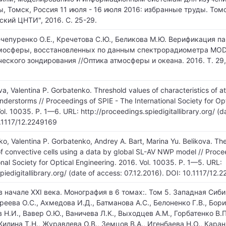
 Томск, Россия 11 июля - 16 июля 2016: избранные труды. Томс
кий ЦНТИ", 2016. С. 25-29.
Нечепуренко О.Е., Кречетова С.Ю., Беликова М.Ю. Верификация п
мосферы, восстановленных по данным спектрорадиометра MODI
ского зондирования //Оптика атмосферы и океана. 2016. Т. 29, 
va, Valentina P. Gorbatenko. Threshold values of characteristics of 
hunderstorms // Proceedings of SPIE - The International Society for Op
ol. 10035. P. 1—6. URL: http://proceedings.spiedigitallibrary.org/ (d
0.1117/12.2249169
, Valentina P. Gorbatenko, Andrey A. Bart, Marina Yu. Belikova. The
 of convective cells using a data by global SL-AV NWP model // Proce
onal Society for Optical Engineering. 2016. Vol. 10035. P. 1—5. URL:
piedigitallibrary.org/ (date of access: 07.12.2016). DOI: 10.1117/12.
 начале XXI века. Монография в 6 томах:. Том 5. Западная Сиби
реева О.С., Ахмедова И.Д., Батманова А.С., Белоненко Г.В., Бори
в Н.И., Вавер О.Ю., Ваничева Л.К., Выходцев А.М., Горбатенко В.П
Жилина Т.Н., Журавлева О.В., Земцов В.А., Игенбаева Н.О., Карани