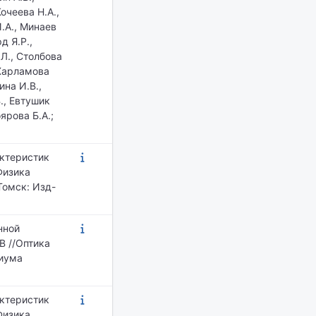
Кочеева Н.А.,
.А., Минаев
д Я.Р.,
.Л., Столбова
 Харламова
ина И.В.,
В., Евтушик
ярова Б.А.;
актеристик
Физика
Томск: Изд-
нной
В //Оптика
зиума
актеристик
Физика