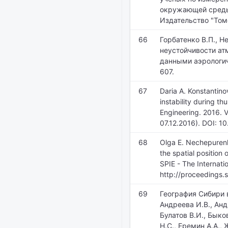
окружающей среды,
Издательство "Томс
66
Горбатенко В.П., 
неустойчивости ат
данными аэрологиче
607.
67
Daria A. Konstantino
instability during t
Engineering. 2016. V
07.12.2016). DOI: 1
68
Olga E. Nechepurenko
the spatial position
SPIE - The Internati
http://proceedings.s
69
География Сибири в
Андреева И.В., Анд
Булатов В.И., Быко
Н.С., Еремин А.А., 