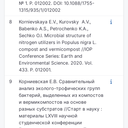
№ 1. P. 012002. DOI: 10.1088/1755-
1315/935/1/012002
8
Kornievskaya E.V., Kurovsky A.V.,
Babenko A.S., Petrochenko K.A.,
Sechko O.I. Microbial structure of
nitrogen utilizers in Populus nigra L.
compost and vermicompost //IOP
Conference Series: Earth and
Environmental Science. 2020. Vol.
433. P. 012001.
9
Корниевская Е.В. Сравнительный
анализ эколого-трофических групп
бактерий, выделенных из компостов
и вермикомпостов на основе
разных субстратов //Старт в науку :
материалы LXVIII научной
студенческой конференции