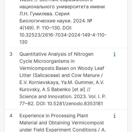
национального университета имени
Л.Н. Гумилева. Серия
Биологические науки. 2024. №
4(149). P. 110‒130. DOI:
10.32523/2616-7034-2024-149-4-110-
130
3
Quantitative Analysis of Nitrogen
Cycle Microorganisms in
Vermicomposts Basen on Woody Leaf
Litter (Salicaceae) and Cow Manure /
E.V. Kornievskaya, Ya.M. Gummer, A.V.
Kurovsky, A S Babenko [et al] //
Science and Innovation. 2023. Vol. I. P.
77‒82. DOI: 10.5281/zenodo.8353181
4
Experience in Processing Plant
Material and Obtaining Vermicompost
under Field Experiment Conditions / A.