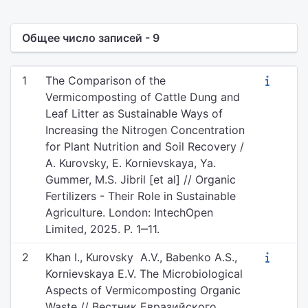
Общее число записей - 9
1
The Comparison of the
Vermicomposting of Cattle Dung and
Leaf Litter as Sustainable Ways of
Increasing the Nitrogen Concentration
for Plant Nutrition and Soil Recovery /
A. Kurovsky, E. Kornievskaya, Ya.
Gummer, M.S. Jibril [et al] // Organic
Fertilizers - Their Role in Sustainable
Agriculture. London: IntechOpen
Limited, 2025. P. 1‒11.
2
Khan I., Kurovsky A.V., Babenko A.S.,
Kornievskaya E.V. The Microbiological
Aspects of Vermicomposting Organic
Waste // Вестник Евразийского