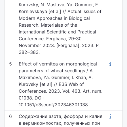
Kurovsky, N. Maslova, Ya. Gummer, E.
Kornievskaya [et al] // Actual Issues of
Modern Approaches in Biological
Research. Materialas of the
International Scientific and Practical
Conference. Ferghana, 29-30
November 2023. [Ferghana], 2023. P.
382‒383.
5
Effect of vermitea on morphological
parameters of wheat seedlings / A.
Maximova, Ya. Gummer, I. Khan, A.
Kurovsky [et al] // E3S Web of
Conferences. 2023. Vol. 463. Art. num.
01038. DOI:
10.1051/e3sconf/202346301038
6
Содержание азота, фосфора и калия
в вермикомпостах, полученных при