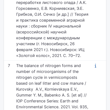
переработке листового опада / А.К.
Горковенко, Е.В. Корниевская, Э.Е.
Грибков, О.И. Сечко [и др.] // Теория
и практика современной аграрной
науки : сборник IV национальной
(всероссийской) научной
конференции с международным
участием (г. Новосибирск, 26
февраля 2021 г.). Новосибирск: ИЦ
«Золотой колос», 2021. С. 70‒72.
7
The balance of nitrogen forms and
number of microorganisms of the
nitrogen cycle in vermicomposts
based on leaf litter and cow manure /
Kurovsky A.V., Kornievskaya E.V.,
Gummer Y. M., Babenko A. S. [et al] //
IOP Conference Series: Earth and
Environmental Science. 2021. Vol. 935,