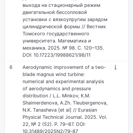
выхода на стационарный режим
двигательной бессопловой
установки с вязкоупругим зарядом
цилиндрической формы // Вестник
Томского государственного
университета. Математика и
механика. 2025. № 98. С. 120‒135.
DOI: 10.17223/19988621/98/11
6
Aerodynamic improvement of a two-
blade magnus wind turbine:
numerical and experimental analysis
of aerodynamics and pressure
distribution / L.L. Minkov, K.M.
Shaimerdenova, A.Zh. Tleubergenova,
N.K. Tanasheva [et al] // Eurasian
Physical Technical Journal. 2025. Vol.
22, № 2 (52). P. 79‒87. DOI:
10.31489/2025N2/79-87