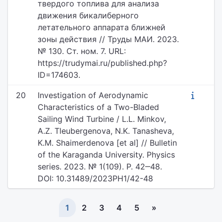
твердого топлива для анализа
движения бикалиберного
летательного аппарата ближней
зоны действия // Труды МАИ. 2023.
№ 130. Ст. ном. 7. URL:
https://trudymai.ru/published.php?
ID=174603.
20
Investigation of Aerodynamic
Characteristics of a Two-Bladed
Sailing Wind Turbine / L.L. Minkov,
A.Z. Tleubergenova, N.K. Tanasheva,
K.M. Shaimerdenova [et al] // Bulletin
of the Karaganda University. Physics
series. 2023. № 1(109). P. 42‒48.
DOI: 10.31489/2023PH1/42-48
1
2
3
4
5
»