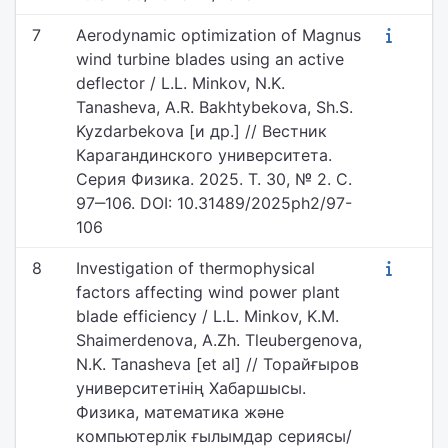
7
Aerodynamic optimization of Magnus
wind turbine blades using an active
deflector / L.L. Minkov, N.K.
Tanasheva, A.R. Bakhtybekova, Sh.S.
Kyzdarbekova [и др.] // Вестник
Карагандинского университета.
Серия Физика. 2025. Т. 30, № 2. С.
97‒106. DOI: 10.31489/2025ph2/97-
106
8
Investigation of thermophysical
factors affecting wind power plant
blade efficiency / L.L. Minkov, K.M.
Shaimerdenova, A.Zh. Tleubergenova,
N.K. Tanasheva [et al] // Торайғыров
университетінің Хабаршысы.
Физика, математика және
компьютерлік ғылымдар сериясы/