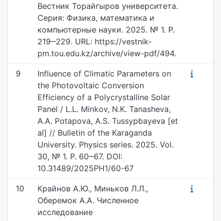
Вестник Торайгыров университета.
Серия: Физика, математика и
компьютерные науки. 2025. № 1. P.
219‒229. URL: https://vestnik-
pm.tou.edu.kz/archive/view-pdf/494.
9
Influence of Climatic Parameters on
the Photovoltaic Conversion
Efficiency of a Polycrystalline Solar
Panel / L.L. Minkov, N.K. Tanasheva,
A.A. Potapova, A.S. Tussypbayeva [et
al] // Bulletin of the Karaganda
University. Physics series. 2025. Vol.
30, № 1. P. 60‒67. DOI:
10.31489/2025PH1/60-67
10
Крайнов А.Ю., Миньков Л.Л.,
Оберемок А.А. Численное
исследование