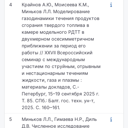
4
Крайнов А.Ю., Моисеева К.М.,
Миньков Л.Л. Моделирование
газодинамики течения продуктов
сгорания твердого топлива в
камере модельного РДТТ в
двухмерном осесимметричном
приближении за период его
работы // XXVII Всероссийский
семинар с международным
участием по струйным, отрывным
и нестационарным течениям
жидкости, газа и плазмы :
материалы докладов, С.-
Петербург, 15–19 сентября 2025 г.
Т. 85. СПб.: Балт. гос. техн. ун-т,
2025. С. 160‒161.
5
Миньков Л.Л., Гимаева Н.Р., Диль
Д.В. Численное исследование