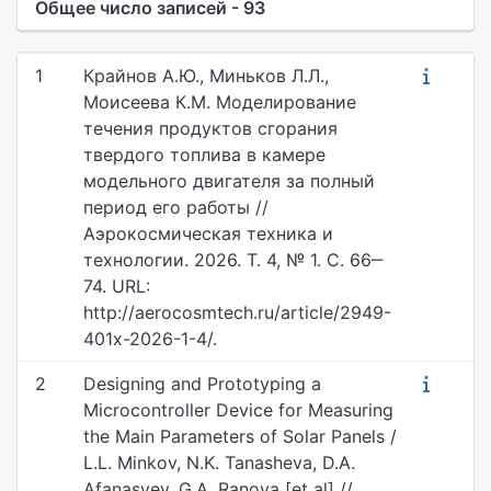
Общее число записей - 93
1
Крайнов А.Ю., Миньков Л.Л.,
Моисеева К.М. Моделирование
течения продуктов сгорания
твердого топлива в камере
модельного двигателя за полный
период его работы //
Аэрокосмическая техника и
технологии. 2026. Т. 4, № 1. С. 66‒
74. URL:
http://aerocosmtech.ru/article/2949-
401x-2026-1-4/.
2
Designing and Prototyping a
Microcontroller Device for Measuring
the Main Parameters of Solar Panels /
L.L. Minkov, N.K. Tanasheva, D.A.
Afanasyev, G.A. Ranova [et al] //