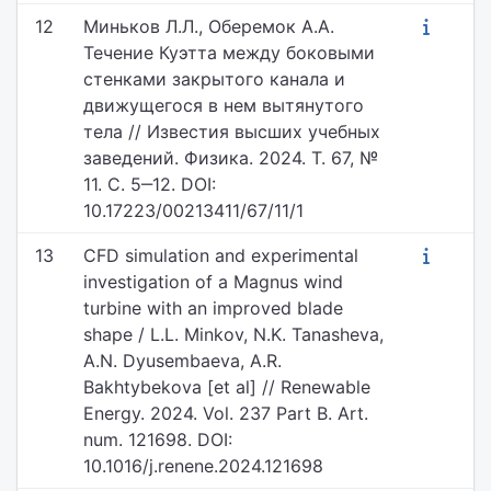
12
Миньков Л.Л., Оберемок А.А.
Течение Куэтта между боковыми
стенками закрытого канала и
движущегося в нем вытянутого
тела // Известия высших учебных
заведений. Физика. 2024. Т. 67, №
11. С. 5‒12. DOI:
10.17223/00213411/67/11/1
13
CFD simulation and experimental
investigation of a Magnus wind
turbine with an improved blade
shape / L.L. Minkov, N.K. Tanasheva,
A.N. Dyusembaeva, A.R.
Bakhtybekova [et al] // Renewable
Energy. 2024. Vol. 237 Part B. Art.
num. 121698. DOI:
10.1016/j.renene.2024.121698