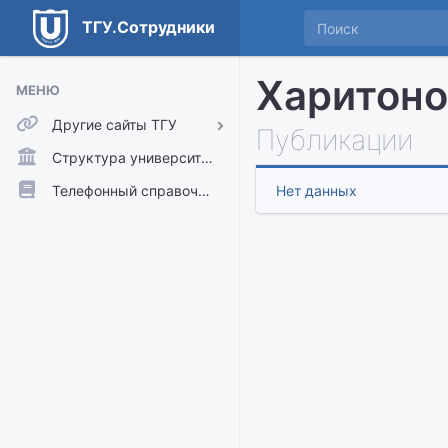
ТГУ.Сотрудники
Харитоно
МЕНЮ
Другие сайты ТГУ
Публикации
ТГУ.Аккаунты
Структура университета
ТГУ.Расписание
Телефонный справочник
Нет данных
Главный сайт ТГУ
Moodle