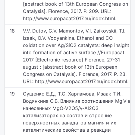
[abstract book of 13th European Congress on
Catalysis]. Florence, 2017. P. 209. URL:
http://www.europacat2017.eu/index.html.
18
V.V. Dutov, G.V. Mamontov, V.I. Zaikovskii, T.I.
Izaak, O.V. Vodyankina. Ethanol and CO
oxidation over Ag/SiO2 catalysts: deep insight
into formation of active surface //Europacat
2017 [Electronic resource] Florence, 27-31
august : [abstract book of 13th European
Congress on Catalysis]. Florence, 2017. P. 23.
URL: http://www.europacat2017.eu/index.html.
19
Сущенко Е.Д., Т.С. Харламова, Изаак Т.И.,
Водянкина О.В. Влияние соотношения Mg:V в
нанесенных MgO-V2O5/γ-Al2O3
катализаторах на состав и строение
поверхностных ванадатов магния и их
каталитические свойства в реакции