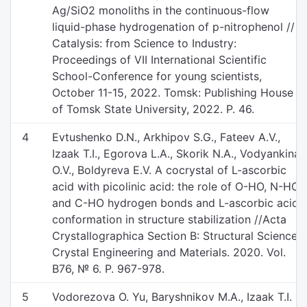
Ag/SiO2 monoliths in the continuous-flow
liquid-phase hydrogenation of p-nitrophenol //
Catalysis: from Science to Industry:
Proceedings of VII International Scientific
School-Conference for young scientists,
October 11-15, 2022. Tomsk: Publishing House
of Tomsk State University, 2022. P. 46.
4
Evtushenko D.N., Arkhipov S.G., Fateev A.V.,
Izaak T.I., Egorova L.A., Skorik N.A., Vodyankina
O.V., Boldyreva E.V. A cocrystal of L-ascorbic
acid with picolinic acid: the role of O-HO, N-HO
and C-HO hydrogen bonds and L-ascorbic acid
conformation in structure stabilization //Acta
Crystallographica Section B: Structural Science,
Crystal Engineering and Materials. 2020. Vol.
B76, № 6. P. 967-978.
5
Vodorezova O. Yu, Baryshnikov M.A., Izaak T.I.