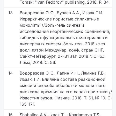
Tomsk: "Ivan Fedorov" publishing, 2018. P. 34.
13
Водорезова О.Ю., Бузаев А.А., Изаак Т.И.
Иерархические пористые силикатные
монолиты //Золь-гель синтез и
исследование неорганических соединений,
гибридных функциональных материалов и
дисперсных систем. Золь-гель 2018 : тез.
докл. пятой Междунар. конф. стран СНГ,
Санкт-Петербург, 27-31 авг. 2018 г. СПб.:
Лема, 2018. С. 56.
14
Водорезова О.Ю., Лапин И.Н., Лямина Г.В.,
Изаак Т.И. Влияние состава реакционной
смеси и способа обработки монолитного
диоксида кремния на его характеристики //
Известия вузов. Физика. 2018. Т. 61, № 10. С.
165-171.
15
Shabalina A.V., Izaak T.I., Kharlamova T.S.,