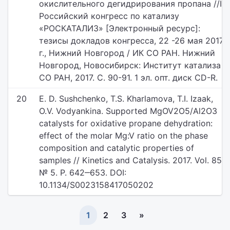
окислительного дегидрирования пропана //III
Российский конгресс по катализу
«РОСКАТАЛИЗ» [Электронный ресурс]:
тезисы докладов конгресса, 22 -26 мая 2017
г., Нижний Новгород / ИК СО РАН. Нижний
Новгород, Новосибирск: Институт катализа
СО РАН, 2017. С. 90-91. 1 эл. опт. диск CD-R.
20
E. D. Sushchenko, T.S. Kharlamova, T.I. Izaak,
O.V. Vodyankina. Supported MgOV2O5/Al2O3
catalysts for oxidative propane dehydration:
effect of the molar Mg:V ratio on the phase
composition and catalytic properties of
samples // Kinetics and Catalysis. 2017. Vol. 85,
№ 5. P. 642‒653. DOI:
10.1134/S0023158417050202
1
2
3
»