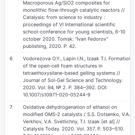
Macroporous Ag/SiO2 composites for
monolithic flow-through catalytic reactors //
Catalysis: from science to industry :
proceedings of VI International scientific
school-conference for young scientists, 6-10
october 2020. Tomsk: "Ivan Fedorov"
publishing, 2020. P. 42.
6
Vodorezova O.Y., Lapin I.N., Izaak T.I. Formation
of the open-cell foam structures in
tetraethoxysilane-based gelling systems //
Journal of Sol-Gel Science and Technology.
2020. Vol. 94, № 2. P. 384‒392. DOI:
10.1007/s10971-020-05244-9
7
Oxidative dehydrogenation of ethanol on
modified OMS-2 catalysts / S.S. Dotsenko, V.A.
Verkhov, V.A. Svetlichny, T.I. Izaak [et al] //
Catalysis Today. 2020. Vol. 357. P. 503‒510.