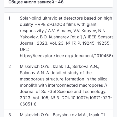
Общее число записей - 46
1
Solar-blind ultraviolet detectors based on high
quality HVPE α-Ga2O3 films with giant
responsivity / A.V. Almaev, V.V. Kopyev, N.N.
Yakovlev, B.O. Kushnarev [et al] // IEEE Sensors
Journal. 2023. Vol. 23, № 17. P. 19245‒19255.
URL:
https://ieeexplore.ieee.org/document/10194564.
2
Miskevich O.Yu., Izaak T.I., Serkova A.N.,
Salanov A.N. A detailed study of the
mesoporous structure formation in the silica
monolith with interconnected macropores //
Journal of Sol-Gel Science and Technology.
2023. Vol. 105, № 3. DOI: 10.1007/s10971-023-
06051-8
3
Miskevich O.Yu., Baryshnikov M.A., Izaak T.I.