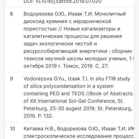
DOI: 10.1016/j.cattod.2019.07.020
8
Водорезова О.Ю., Изаак Т.И. Монолитный
диоксид кремния с иерархической
пористостью // Новые катализаторы и
каталитические процессы для решения
задач экологически чистой и
ресурсосберегающей энергетики : сборник
тезисов научной школы молодых ученых, 1-2
октября 2019 г. Томск, 2019. С. 27.
9
Vodorezova O.Yu., Izaak T.I. In situ FTIR study
of silica polycondensation in a system
containing PEO and TEOS //Book of Abstracts
of XX International Sol-Gel Conference, St.
Peterburg, 25-30 augest 2019. St. Petersburg,
2019. P. 132.
10
Китаева Н.В., Водорезова О.Ю., Изаак Т.И. ИК-
спектроскопическое исследование процесса