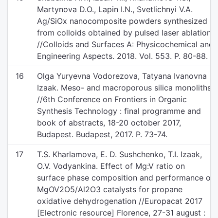
Martynova D.O., Lapin I.N., Svetlichnyi V.A.
Ag/SiOx nanocomposite powders synthesized
from colloids obtained by pulsed laser ablation
//Colloids and Surfaces A: Physicochemical and
Engineering Aspects. 2018. Vol. 553. P. 80-88.
16
Olga Yuryevna Vodorezova, Tatyana Ivanovna
Izaak. Meso- and macroporous silica monoliths
//6th Conference on Frontiers in Organic
Synthesis Technology : final programme and
book of abstracts, 18-20 october 2017,
Budapest. Budapest, 2017. P. 73-74.
17
T.S. Kharlamova, E. D. Sushchenko, T.I. Izaak,
O.V. Vodyankina. Effect of Mg:V ratio on
surface phase composition and performance of
MgOV2O5/Al2O3 catalysts for propane
oxidative dehydrogenation //Europacat 2017
[Electronic resource] Florence, 27-31 august :