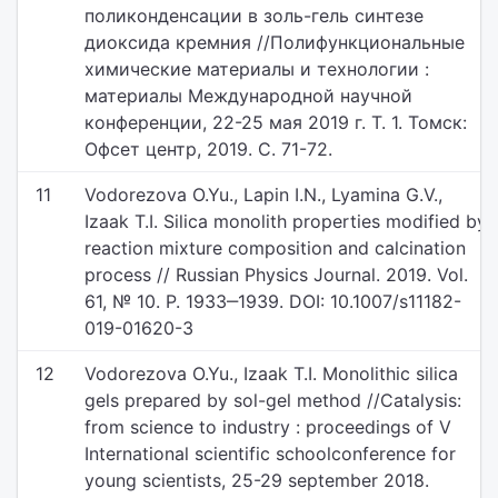
поликонденсации в золь-гель синтезе
диоксида кремния //Полифункциональные
химические материалы и технологии :
материалы Международной научной
конференции, 22-25 мая 2019 г. Т. 1. Томск:
Офсет центр, 2019. С. 71-72.
11
Vodorezova O.Yu., Lapin I.N., Lyamina G.V.,
Izaak T.I. Silica monolith properties modified by
reaction mixture composition and calcination
process // Russian Physics Journal. 2019. Vol.
61, № 10. P. 1933‒1939. DOI: 10.1007/s11182-
019-01620-3
12
Vodorezova O.Yu., Izaak T.I. Monolithic silica
gels prepared by sol-gel method //Catalysis:
from science to industry : proceedings of V
International scientific schoolconference for
young scientists, 25-29 september 2018.