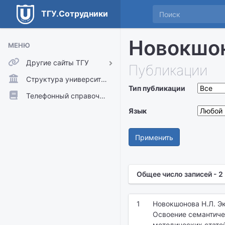
ТГУ.Сотрудники
Новокшон
МЕНЮ
Другие сайты ТГУ
Публикации
ТГУ.Аккаунты
Структура университета
Тип публикации
ТГУ.Расписание
Телефонный справочник
Главный сайт ТГУ
Язык
Moodle
Применить
Общее число записей - 2
1
Новокшонова Н.Л. Эк
Освоение семантичес
методических статей.