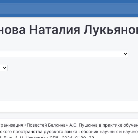
ова Наталия Лукьяно
ранизация «Повестей Белкина» А.С. Пушкина в практике обучен
кого пространства русского языка : сборник научных и научно
 Вып. 4. Н. Новгород ; СПб., 2024. С. 30‒32.