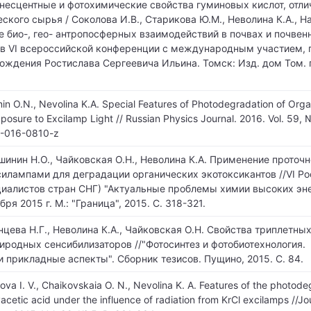
есцентные и фотохимические свойства гуминовых кислот, отл
ского сырья / Соколова И.В., Старикова Ю.М., Неволина К.А., Н
ие био-, гео- антропосферных взаимодействий в почвах и почвен
в VI всероссийской конференции с международным участием,
ождения Ростислава Сергеевича Ильина. Томск: Изд. дом Том. г
inin O.N., Nevolina K.A. Special Features of Photodegradation of Orga
ure to Excilamp Light // Russian Physics Journal. 2016. Vol. 59, №
2-016-0810-z
шинин Н.О., Чайковская О.Н., Неволина К.А. Применение проточн
илампами для деградации органических экотоксикантов //VI Рос
иалистов стран СНГ) "Актуальные проблемы химии высоких энер
ря 2015 г. М.: "Граница", 2015. С. 318-321.
нцева Н.Г., Неволина К.А., Чайковская О.Н. Свойства триплетны
иродных сенсибилизаторов //"Фотосинтез и фотобиотехнология.
 прикладные аспекты". Сборник тезисов. Пущино, 2015. С. 84.
lova I. V., Chaikovskaia O. N., Nevolina K. A. Features of the photode
cetic acid under the influence of radiation from KrCl excilamps //Jo