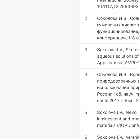
10.1117/12.2593693
2
Соколова И.В., Сол
гуминовых кислот 
функционирование,
конференции, 1-8 ок
3
Sokolova I.V., Skobt
aqueous solutions of
Applications (AMPL-2
4
Соколова И.В., Вер
природоохранных з
использования прир
России : сб. науч. 
нояб. 2017 г. Вып. 
5
Sokolova I.V., Nevoli
luminescent and phot
materials //IOP Conf
6
Sokolova I.V., Versh