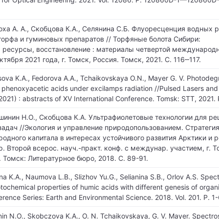
оха А. А., Скобцова К.А., Селянина С.Б. Флуоресценция водных 
торфа и гуминовых препаратов // Торфяные болота Сибири:
 ресурсы, восстановление : материалы четвертой международ
тября 2021 года, г. Томск, Россия. Томск, 2021. С. 116‒117.
sova K.A., Fedorova A.A., Tchaikovskaya O.N., Mayer G. V. Photodeg
 phenoxyacetic acids under excilamps radiation //Pulsed Lasers and
021) : abstracts of XV International Conference. Tomsk: STT, 2021. 
шинин Н.О., Скобцова К.А. Ультрафиолетовые технологии для р
адач //Экология и управление природопользованием. Стратеги
одного капитала в интересах устойчивого развития Арктики и 
тр. Второй всерос. науч.-практ. конф. с междунар. участием, г. 
2. Томск: Литературное бюро, 2018. С. 89-91.
na K.A., Naumova L.B., Slizhov Yu.G., Selianina S.B., Orlov A.S. Spect
ochemical properties of humic acids with different genesis of organ
erence Series: Earth and Environmental Science. 2018. Vol. 201. P. 1-
inin N.O., Skobczova K.A., O. N. Tchaikovskaya, G. V. Mayer. Spectr