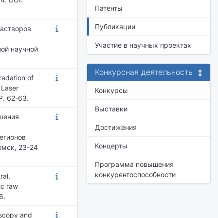
Патенты
Публикации
растворов
Участие в научных проектах
ной научной
Конкурсная деятельность
radation of
 Laser
Конкурсы
P. 62-63.
Выставки
ешения
я
Достижения
регионов
Концерты
Томск, 23-24
Программа повышения
конкурентоспособности
ral,
ic raw
6.
oscopy and