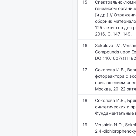
15
Спектрально-люмин
генезисом органиче
[и др.] // Отражен
сборник материало
125-летию со дня р
2016. С. 147‒149.
16
Sokolova I.V., Versh
Compounds upon Expos
DOI: 10.1007/s1118
17
Соколова И.В., Вер
фотореактора с экс
приглашением спец
Москва, 20–22 октяб
18
Соколова И.В., Бря
синтетических и пр
Фундаментальные и
19
Vershinin N.O., Soko
2,4-dichlorophenoxya