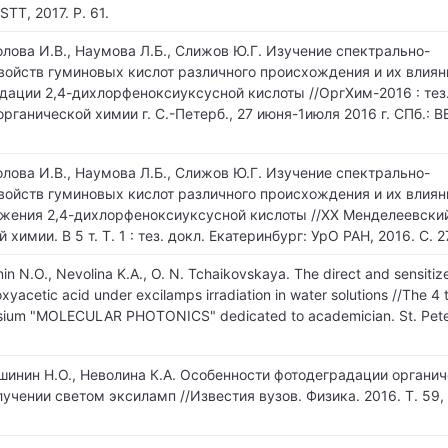
STT, 2017. P. 61.
олова И.В., Наумова Л.Б., Слижов Ю.Г. Изучение спектрально-
ойств гуминовых кислот различного происхождения и их влиян
дации 2,4-дихлорфеноксиуксусной кислоты //ОргХим-2016 : тез.
органической химии г. С.-Петерб., 27 июня-1июля 2016 г. СПб.: В
олова И.В., Наумова Л.Б., Слижов Ю.Г. Изучение спектрально-
ойств гуминовых кислот различного происхождения и их влиян
жения 2,4-дихлорфеноксиуксусной кислоты //ХХ Менделеевский
химии. В 5 т. Т. 1 : тез. докл. Екатеринбург: УрО РАН, 2016. С. 2
inin N.O., Nevolina K.A., O. N. Tchaikovskaya. The direct and sensitiz
xyacetic acid under excilamps irradiation in water solutions //The 4 
osium "MOLECULAR PHOTONICS" dedicated to academician. St. Pete
шинин Н.О., Неволина К.А. Особенности фотодеградации органи
учении светом эксиламп //Известия вузов. Физика. 2016. Т. 59, 