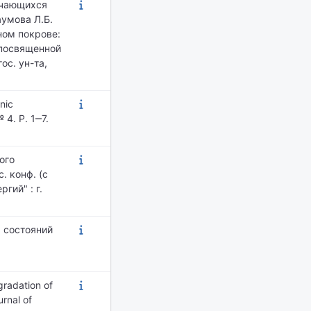
ичающихся
аумова Л.Б.
ном покрове:
 посвященной
ос. ун-та,
nic
 4. P. 1‒7.
ого
. конф. (с
гий" : г.
х состояний
gradation of
urnal of