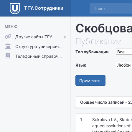
ТГУ.Сотрудники
Скобцова
МЕНЮ
Другие сайты ТГУ
Публикации
ТГУ.Аккаунты
Структура университета
Тип публикации
ТГУ.Расписание
Телефонный справочник
Главный сайт ТГУ
Язык
Moodle
Применить
Общее число записей - 2
1
Sokolova I.V., Skobt
aqueoussolutions of
International Socie