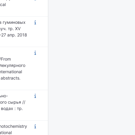
cal
тв гуминовых
уч. тр. XV
27 апр. 2018
//From
молекулярного
ternational
 abstracts.
ьно-
го сырья //
водах : тр.
photochemistry
ational