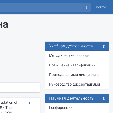
Войти
на
Учебная деятельность
Методические пособия
Повышение квалификации
Преподаваемые дисциплины
Руководство диссертациями
Научная деятельность
radation of
E - The
Конференции
4. DOI: