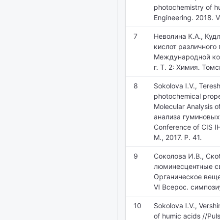
photochemistry of hu
Engineering. 2018. 
7
Неволина К.А., Ку
кислот различного 
Международной кон
г. Т. 2: Химия. Том
8
Sokolova I.V., Teres
photochemical proper
Molecular Analysis 
анализа гуминовых 
Conference of CIS I
M., 2017. P. 41.
9
Соколова И.В., Ско
люминесцентные св
Органическое веще
VI Всерос. симпози
10
Sokolova I.V., Vers
of humic acids //Puls