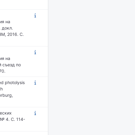
ия на
 докл.
ВМ, 2016. С.
ия на
 съезд по
70.
ed photolysis
th
rburg,
ческих
№ 4. С. 114-