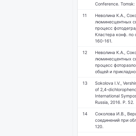
Conference. Tomsk: 
11
Неволина К.А., Сок
люминесцентных св
процесс фотодегра
Кластера конф. по 
160-161.
12
Неволина К.А., Сок
люминесцентных св
процесс фоторазло
общей и прикладной 
13
Sokolova I.V., Versh
of 2,4-dichloropheno
International Symp
Russia, 2016. P. 52.
14
Соколова И.В., Вер
соединений при обл
120.