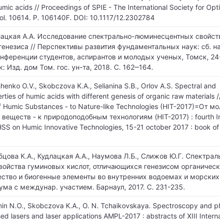
mic acids // Proceedings of SPIE - The International Society for Opti
Vol. 10614. P. 106140F. DOI: 10.1117/12.2302784
длацкая А.А. Исследование спектрально-люминесцентных свойс
генезиса // Перспективы развития фундаментальных наук: сб. на
ференции студентов, аспирантов и молодых ученых, Томск, 24-
ск: Изд. дом Том. гос. ун-та, 2018. С. 162‒164.
hhenko O.V., Skobczova K.A., Selianina S.B., Orlov A.S. Spectral and
ties of humic acids with different genesis of organic raw materials 
of Humic Substances - to Nature-like Technologies (HIT-2017)=От 
веществ - к природоподобным технологиям (HIT-2017) : fourth In
HSS on Humic Innovative Technologies, 15-21 october 2017 : book of
бцова К.А., Кудлацкая А.А., Наумова Л.Б., Слижов Ю.Г. Спектрал
ойства гуминовых кислот, отличающихся генезисом органическо
ство и биогенные элементы во внутренних водоемах и морских 
ума с междунар. участием. Барнаул, 2017. С. 231-235.
hinin N.O., Skobczova K.A., O. N. Tchaikovskaya. Spectroscopy and 
ed lasers and laser applications AMPL-2017 : abstracts of XIII Intern