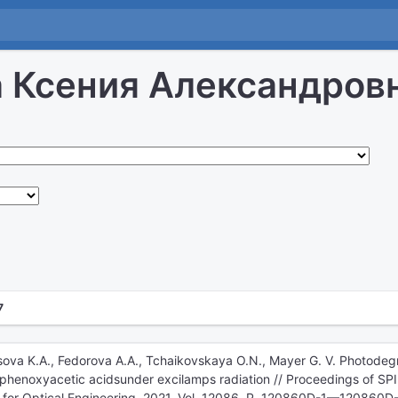
 Ксения Александров
7
sova K.A., Fedorova A.A., Tchaikovskaya O.N., Mayer G. V. Photodeg
 phenoxyacetic acidsunder excilamps radiation // Proceedings of SPI
ty for Optical Engineering. 2021. Vol. 12086. P. 120860D-1—120860D-