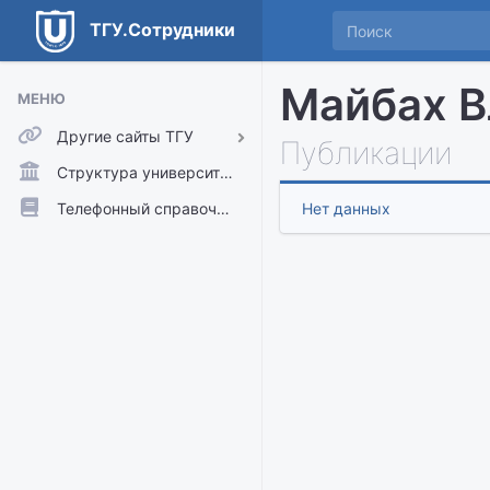
ТГУ.Сотрудники
Майбах В
МЕНЮ
Другие сайты ТГУ
Публикации
ТГУ.Аккаунты
Структура университета
ТГУ.Расписание
Телефонный справочник
Нет данных
Главный сайт ТГУ
Moodle