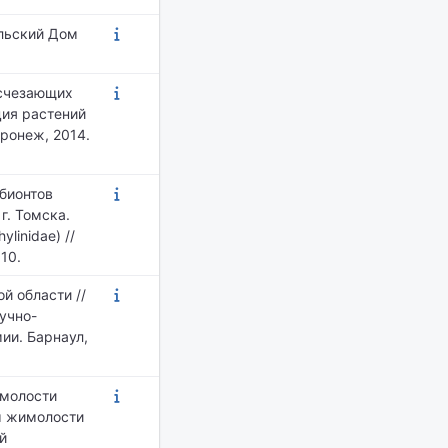
ельский Дом
исчезающих
ция растений
ронеж, 2014.
обионтов
г. Томска.
linidae) //
10.
й области //
учно-
ии. Барнаул,
имолости
ы жимолости
й