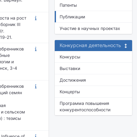
Патенты
Публикации
оста на рост
борник III
Участие в научных проектах
г.
19-21.
Конкурсная деятельность
ребренников
ибные
Конкурсы
огии и
нск, 3-4
Выставки
Достижения
ребренников
Концерты
кций семян
Программа повышения
ная
конкурентоспособности
 и сельском
) : тезисы
 Influence of