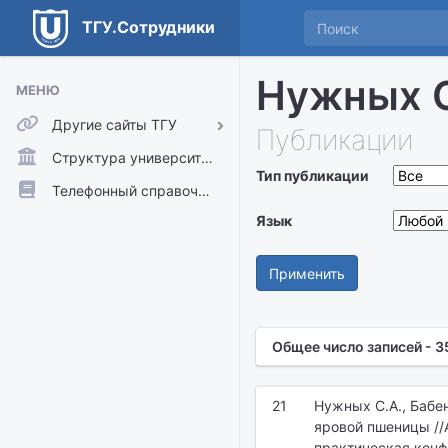
ТГУ.Сотрудники
Нужных С
МЕНЮ
Другие сайты ТГУ
Публикации
ТГУ.Аккаунты
Структура университета
Тип публикации
ТГУ.Расписание
Телефонный справочник
Главный сайт ТГУ
Язык
Moodle
Применить
Общее число записей - 3
21
Нужных С.А., Бабе
яровой пшеницы //
практическая конфер