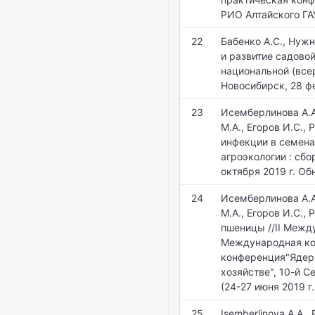
РИО Алтайского ГАУ
22
Бабенко А.С., Нуж
и развитие садовой
национальной (все
Новосибирск, 28 фе
23
Исемберлинова А.А.
М.А., Егоров И.С.,
инфекции в семена
агроэкологии : сб
октября 2019 г. Об
24
Исемберлинова А.А.
М.А., Егоров И.С.,
пшеницы //II Межд
Международная ко
конференция"Ядер
хозяйстве", 10-й 
(24-27 июня 2019 г
25
Isemberlinova A.A., 