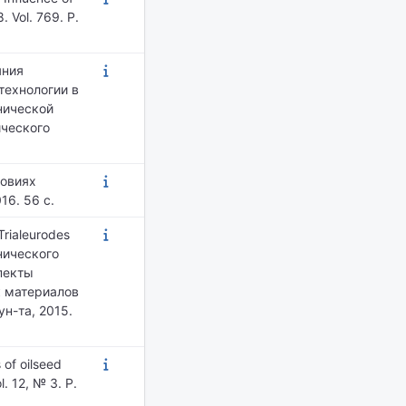
. Vol. 769. P.
яния
технологии в
хнической
ического
ловиях
16. 56 с.
rialeurodes
нического
пекты
к материалов
н-та, 2015.
 of oilseed
. 12, № 3. P.