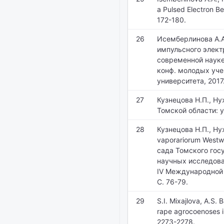
a Pulsed Electron Be
172-180.
26
Исемберлинова А.А.
импульсного элект
современной науке 
конф. молодых уче
университета, 2017.
27
Кузнецова Н.П., Н
Томской области: 
28
Кузнецова Н.П., Н
vaporariorum Westw
сада Томского гос
научных исследова
IV Международной к
С. 76-79.
29
S.I. Mixajlova, A.S.
rape agrocoenoses i
2273-2278.