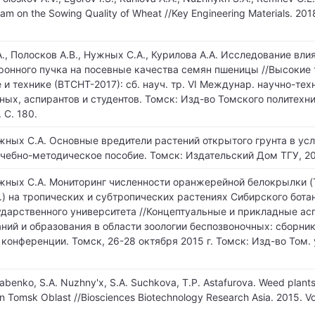
am on the Sowing Quality of Wheat //Key Engineering Materials. 2018
, Полосков А.В., Нужных С.А., Курилова А.А. Исследование вли
ронного пучка на посевные качества семян пшеницы //Высокие 
и технике (ВТСНТ-2017): сб. науч. тр. VI Междунар. научно-те
ных, аспирантов и студентов. Томск: Изд-во Томского политехн
 С. 180.
ужных С.А. Основные вредители растений открытого грунта в ус
учебно-методическое пособие. Томск: Издательский Дом ТГУ, 20
ужных С.А. Мониторинг численности оранжерейной белокрылки (T
.) на тропических и субтропических растениях Сибирского бота
ударственного университета //Концептуальные и прикладные ас
ний и образования в области зоологии беспозвоночных: сборни
онференции. Томск, 26-28 октября 2015 г. Томск: Изд-во Том. у
 Babenko, S.A. Nuzhny'x, S.A. Suchkova, T.P. Astafurova. Weed plants
n Tomsk Oblast //Biosciences Biotechnology Research Asia. 2015. Vol