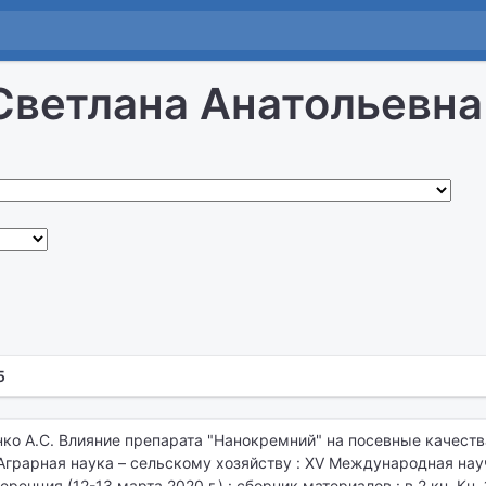
ветлана Анатольевна
5
нко А.С. Влияние препарата "Нанокремний" на посевные качест
Аграрная наука – сельскому хозяйству : XV Международная нау
енция (12-13 марта 2020 г.) : сборник материалов : в 2 кн. Кн. 