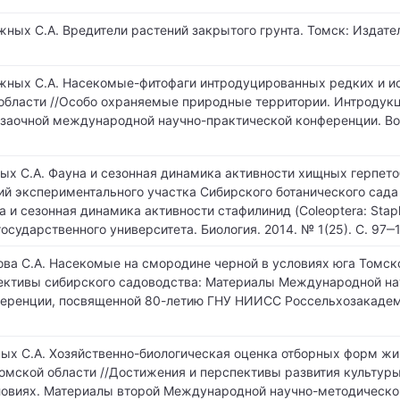
ужных С.А. Вредители растений закрытого грунта. Томск: Издат
ужных С.А. Насекомые-фитофаги интродуцированных редких и 
области //Особо охраняемые природные территории. Интродук
 заочной международной научно-практической конференции. Во
ных С.А. Фауна и сезонная динамика активности хищных герпет
й экспериментального участка Сибирского ботанического сада 
 и сезонная динамика активности стафилинид (Coleoptera: Staphy
осударственного университета. Биология. 2014. № 1(25). С. 97‒1
ова С.А. Насекомые на смородине черной в условиях юга Томско
ективы сибирского садоводства: Материалы Международной на
еренции, посвященной 80-летию ГНУ НИИСС Россельхозакадем
ных С.А. Хозяйственно-биологическая оценка отборных форм ж
Томской области //Достижения и перспективы развития культур
ловиях. Материалы второй Международной научно-методическо