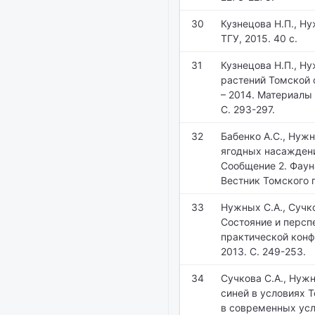
30
Кузнецова Н.П., Н
ТГУ, 2015. 40 с.
31
Кузнецова Н.П., Н
растений Томской 
– 2014. Материалы
С. 293-297.
32
Бабенко А.С., Нуж
ягодных насаждени
Сообщение 2. Фауна
Вестник Томского г
33
Нужных С.А., Сучк
Состояние и персп
практической конф
2013. С. 249-253.
34
Сучкова С.А., Нуж
синей в условиях 
в современных ус