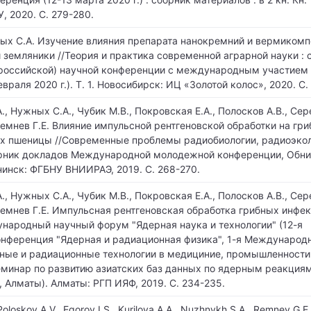
, 2020. С. 279-280.
ных С.А. Изучение влияния препарата нанокремний и вермикомп
 земляники //Теория и практика современной аграрной науки : с
российской) научной конференции с международным участием (
враля 2020 г.). Т. 1. Новосибирск: ИЦ «Золотой колос», 2020. С. 
, Нужных С.А., Чубик М.В., Покровская Е.А., Полосков А.В., Се
 Ремнев Г.Е. Влияние импульсной рентгеновской обработки на гр
х пшеницы //Современные проблемы радиобиологии, радиоэкол
орник докладов Международной молодежной конференции, Обни
нинск: ФГБНУ ВНИИРАЭ, 2019. С. 268-270.
, Нужных С.А., Чубик М.В., Покровская Е.А., Полосков А.В., Се
 Ремнев Г.Е. Импульсная рентгеновская обработка грибных инфе
ународный научный форум "Ядерная наука и технологии" (12-я
нференция "Ядерная и радиационная физика", 1-я Международ
ные и радиационные технологии в медициние, промышленности
Семинар по развитию азиатских баз данных по ядерным реакциям
., Алматы). Алматы: РГП ИЯФ, 2019. С. 234-235.
Poloskov A.V., Egorov I.S., Kurilova A.A., Nuzhnykh S.A., Remnev G.E.