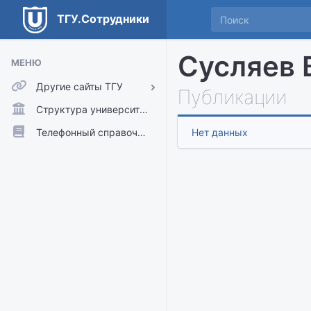
ТГУ.Сотрудники
Сусляев 
МЕНЮ
Другие сайты ТГУ
Публикации
ТГУ.Аккаунты
Структура университета
ТГУ.Расписание
Телефонный справочник
Нет данных
Главный сайт ТГУ
Moodle