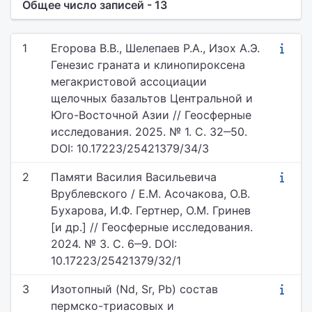
Общее число записей - 13
1
Егорова В.В., Шелепаев Р.А., Изох А.Э.
Генезис граната и клинопироксена
мегакристовой ассоциации
щелочных базальтов Центральной и
Юго-Восточной Азии // Геосферные
исследования. 2025. № 1. С. 32‒50.
DOI: 10.17223/25421379/34/3
2
Памяти Василия Васильевича
Врублевского / Е.М. Асочакова, О.В.
Бухарова, И.Ф. Гертнер, О.М. Гринев
[и др.] // Геосферные исследования.
2024. № 3. С. 6‒9. DOI:
10.17223/25421379/32/1
3
Изотопный (Nd, Sr, Pb) состав
пермcко-триасoвыx и