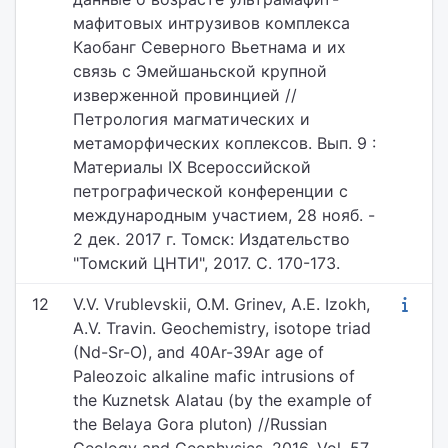
мафитовых интрузивов комплекса
Каобанг Северного Вьетнама и их
связь с Эмейшаньской крупной
изверженной провинцией //
Петрология магматических и
метаморфических коплексов. Вып. 9 :
Материалы IX Всероссийской
петрографической конференции с
международным участием, 28 нояб. -
2 дек. 2017 г. Томск: Издательство
"Томский ЦНТИ", 2017. С. 170-173.
12
V.V. Vrublevskii, O.M. Grinev, A.E. Izokh,
A.V. Travin. Geochemistry, isotope triad
(Nd-Sr-O), and 40Ar-39Ar age of
Paleozoic alkaline mafic intrusions of
the Kuznetsk Alatau (by the example of
the Belaya Gora pluton) //Russian