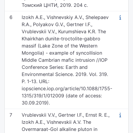
Томский ЦНТИ, 2019. 204 с.
6
Izokh A.E., Vishnevskiy A.V., Shelepaev
R.A., Polyakov G.V., Gertner I.F.,
Vrublevskii V.V., Kurumshieva K.R. The
Khairkhan dunite-troctolite-gabbro
massif (Lake Zone of the Western
Mongolia) - example of syncollision
Middle Cambrian mafic intrusion //IOP
Conference Series: Earth and
Environmental Science. 2019. Vol. 319.
P. 1-13. URL:
iopscience.iop.org/article/10.1088/1755-
1315/319/1/012009 (date of access:
30.09.2019).
7
Vrublevskii V.V., Gertner I.F., Ernst R. E.,
Izokh A.E., Vishnevskii A.V. The
Overmaraat-Gol alkaline pluton in