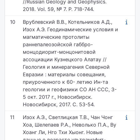
//Russian Geology and Geophysics.
2018. Vol. 59, № 7. P. 718-744.
10
Врублевский В.В., Котельников А.Д.,
Изох А.Э. Геодинамические условия и
магматические протолиты
раннепалеозойской габбро-
монцодиорит-монцонитовой
ассоциации Кузнецкого Алатау //
Геология и минерагения Северной
Евразии : материалы совещания,
приуроченного к 60- летию Ин-та
геологии и геофизики СО АН ССС, 3-
5 окт. 2017 г., Новосибирск.
Новосибирск, 2017. С. 53-54.
11
Изох А.Э., Светлицкая Т.В., Чан Чонг
Хоа, Шелепаев Р.А., Неволько П.А., Ву
Хоанг Ли, Нго Тхи Хыонг. Новые
данные о возрасте ультрамафит-