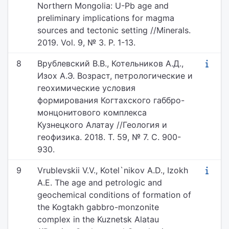
Northern Mongolia: U-Pb age and
preliminary implications for magma
sources and tectonic setting //Minerals.
2019. Vol. 9, № 3. P. 1-13.
8
Врублевский В.В., Котельников А.Д.,
Изох А.Э. Возраст, петрологические и
геохимические условия
формирования Когтахского габбро-
монцонитового комплекса
Кузнецкого Алатау //Геология и
геофизика. 2018. Т. 59, № 7. С. 900-
930.
9
Vrublevskii V.V., Kotel`nikov A.D., Izokh
A.E. The age and petrologic and
geochemical conditions of formation of
the Kogtakh gabbro-monzonite
complex in the Kuznetsk Alatau