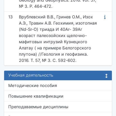
Geology and Geophysics. 2016. Vol. 57,
№ 3. P. 464-472.
13
Врублевский В.В., Гринев О.М., Изох
А.Э., Травин А.В. Геохимия, изотопная
(Nd-Sr-O) триада И 40Ar- 39Ar
возраст палеозойских щелочно-
мафитовых интрузий Кузнецкого
Алатау ( на примере Белогорского
плутона) //Геология и геофизика.
2016. Т. 57, № 3. С. 592-602.
Учебная деятельность
Методические пособия
Повышение квалификации
Преподаваемые дисциплины