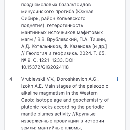
позднемеловых базальтоидов
минусинского прогиба (Южная
Сибирь, район Копьевского
поднятия): гетерогенность
мантийных источников мафитовых
магм / В.В. Врублевский, П.А. Тишин,
А.Д. Котельников, Ф. Казенова [и др.]
// Геология и геофизика. 2024. Т. 65,
№ 9. С. 1221‒1233. DOI:
10.15372/GIG2024118
4
Vrublevskii V.V., Doroshkevich A.G.,
Izokh A.E. Main stages of the paleozoic
alkaline magmatism in the Western
Caob: isotope age and geochemistry of
plutonic rocks according the periodic
mantle plumes activity //Крупные
изверженные провинции в истории
земли: мантийные плюмы,