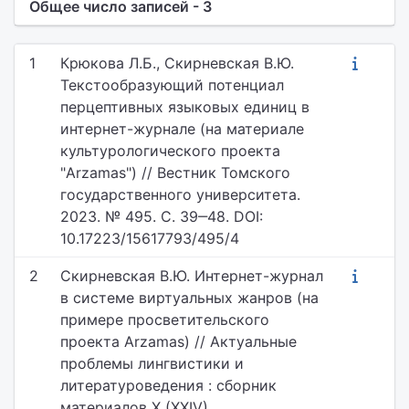
Общее число записей - 3
1
Крюкова Л.Б., Скирневская В.Ю.
Текстообразующий потенциал
перцептивных языковых единиц в
интернет-журнале (на материале
культурологического проекта
"Arzamas") // Вестник Томского
государственного университета.
2023. № 495. С. 39‒48. DOI:
10.17223/15617793/495/4
2
Скирневская В.Ю. Интернет-журнал
в системе виртуальных жанров (на
примере просветительского
проекта Arzamas) // Актуальные
проблемы лингвистики и
литературоведения : сборник
материалов X (XXIV)