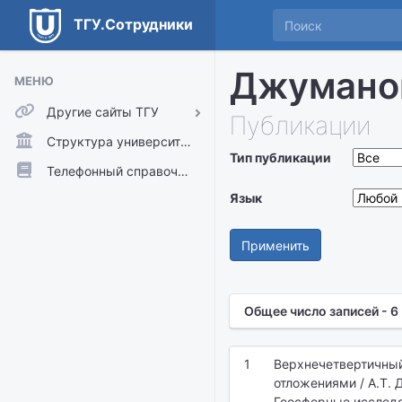
ТГУ.Сотрудники
Джуманов
МЕНЮ
Другие сайты ТГУ
Публикации
ТГУ.Аккаунты
Структура университета
Тип публикации
ТГУ.Расписание
Телефонный справочник
Главный сайт ТГУ
Язык
Moodle
Применить
Общее число записей - 6
1
Верхнечетвертичный
отложениями / А.Т. Д
Геосферные исследов