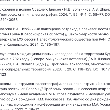
ожения в долине Среднего Енисея / И.Д. Зольников, А.В. Шпанс
Геоморфология и палеогеография. 2024. Т. 55, № 4. С. 58‒77. DO
924040053
овалова В.А. Необычный палеоценоз остракод в плечевой кости 
лчья Грива (Новосибирская область) // Закономерности эволю
атериалы LXX сессии Палеонтологического общества при РАН. С
та Карпинского, 2024. С. 185‒187.
зультаты междисциплинарных исследований на территории Ку
йона в 2023 году (Северо-Минусинская котловина) / А.В. Шпанск
ников, Е.А. Филатов [и др.] // Проблемы археологии, этнографии
 и сопредельных территорий. 2023. Т. 29. С. 118‒123. DOI: 10.1
0123
акоды – инструмент палеогеографических реконструкций и кл
рив восточной Барабы // Проблемы геологии и освоения недр :
позиума имени академика М.А. Усова студентов и молодых уч
ию со дня рождения Н.М. Рассказова, 120-летию со дня рожден
научных молодежных конференций имени академика М.А. Усова. 
. ун-та, 2022. С. 16‒17.