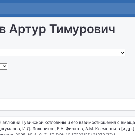
 Артур Тимурович
 аллювий Tувинской котловины и его взаимоотношения с вме
жуманов, И.Д. Зольников, Е.А. Филатов, А.М. Клементьев [и др.] 
ания. 2025. № 4. С. 7‒17. DOI: 10.17223/25421379/37/1