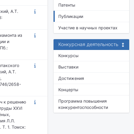
Патенты
кий, А.Т.
Публикации
I:
Участие в научных проектах
мамонта из
ции и
Конкурсная деятельность
Пб.:
Конкурсы
ртакского
Выставки
ий, А.Т.
,
Достижения
7746/2658-
Концерты
Программа повышения
юч к решению
конкурентоспособности
 труды XXVI
ёных,
ия Л.Л.
Т. 1. Томск: