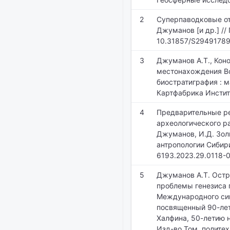
2
Суперпаводковые отл
Джуманов [и др.] // 
10.31857/S2949178
3
Джуманов А.Т., Кон
местонахождения Во
биостратиграфия : м
Картфабрика Институ
4
Предварительные ре
археологического ра
Джуманов, И.Д. Золь
антропологии Сибири
6193.2023.29.0118-
5
Джуманов А.Т. Остр
проблемы генезиса г
Международного сим
посвященный 90-лет
Халфина, 50-летию 
Изд-во Том. политехн