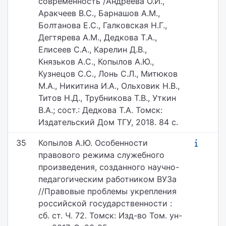
современность /Андреева О.И.,
Аракчеев В.С., Барнашов А.М.,
Болтанова Е.С., Галковская Н.Г.,
Дегтярева А.М., Дедкова Т.А.,
Елисеев С.А., Карелин Д.В.,
Князьков А.С., Копылов А.Ю.,
Кузнецов С.С., Лонь С.Л., Митюков
М.А., Никитина И.А., Ольховик Н.В.,
Титов Н.Д., Трубникова Т.В., Уткин
В.А.; сост.: Дедкова Т.А. Томск:
Издательский Дом ТГУ, 2018. 84 с.
35
Копылов А.Ю. Особенности
правового режима служебного
произведения, созданного научно-
педагогическим работником ВУЗа
//Правовые проблемы укрепления
российской государственности :
сб. ст. Ч. 72. Томск: Изд-во Том. ун-