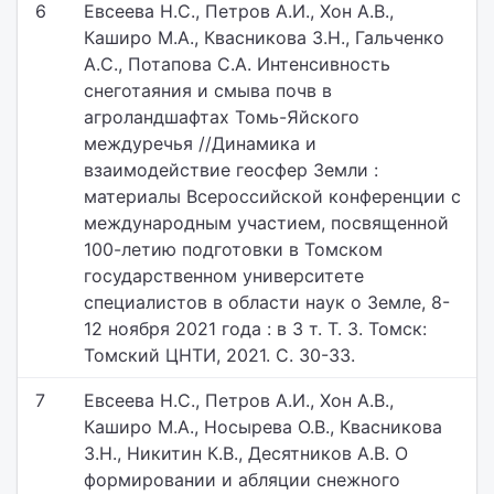
6
Евсеева Н.С., Петров А.И., Хон А.В.,
Каширо М.А., Квасникова З.Н., Гальченко
А.С., Потапова С.А. Интенсивность
снеготаяния и смыва почв в
агроландшафтах Томь-Яйского
междуречья //Динамика и
взаимодействие геосфер Земли :
материалы Всероссийской конференции с
международным участием, посвященной
100-летию подготовки в Томском
государственном университете
специалистов в области наук о Земле, 8-
12 ноября 2021 года : в 3 т. Т. 3. Томск:
Томский ЦНТИ, 2021. С. 30-33.
7
Евсеева Н.С., Петров А.И., Хон А.В.,
Каширо М.А., Носырева О.В., Квасникова
З.Н., Никитин К.В., Десятников А.В. О
формировании и абляции снежного