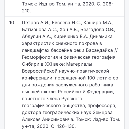
Томск: Изд-во Том. ун-та, 2020. С. 206-
210.
10
Петров А.И., Евсеева Н.С., Каширо М.А.,
Батманова А.С., Хон А.В., Безгодова О.В.,
Абдулин А.А., Кириченко Е.А. Динамика
характристик снежного покрова в
ландшафтах бассейна реки Басандайка //
Геоморфология и физическая география
Сибири в XXI веке: Материалы
Всероссийской научно-практической
конференции, посвященной 100-летию со
дня рождения заслуженного работника
высшей школы Российской Федерации,
почетного члена Русского
географического общества, профессора,
доктора географических наук Земцова
Алексея Анисимовича. Томск: Изд-во Том.
ун-та, 2020. С. 126-130.