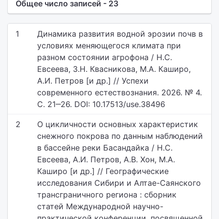
Общее число записей - 23
1
Динамика развития водной эрозии почв в
условиях меняющегося климата при
разном состоянии агрофона / Н.С.
Евсеева, З.Н. Квасникова, М.А. Каширо,
А.И. Петров [и др.] // Успехи
современного естествознания. 2026. № 4.
С. 21‒26. DOI: 10.17513/use.38496
2
О цикличности основных характеристик
снежного покрова по данным наблюдений
в бассейне реки Басандайка / Н.С.
Евсеева, А.И. Петров, А.В. Хон, М.А.
Каширо [и др.] // Географические
исследования Сибири и Алтае-Саянского
трансграничного региона : сборник
статей Международной научно-
практической конференции, посвященной