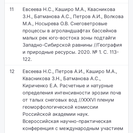
11
Евсеева Н.С., Каширо М.А., Квасникова
З.Н., Батманова А.С., Петров А.И., Волкова
М.А., Носырева О.В. Снеговетровые
процессы в агроландшафтах бассейнов
малых рек юго-востока зоны подтайги
Западно-Сибирской равнины //География
и природные ресурсы. 2020. № 1. С. 113-
122.
12
Евсеева Н.С., Петров А.И., Каширо М.А.,
Квасникова З.Н., Батманова А.С.,
Кириченко Е.А. Расчетные и натурные
определения интенсивности эрозии почв
от талых снеговых вод //XXXVI пленум
геоморфологической комиссии
Российской академии наук.
Всероссийская научно-практическая
конференция с международным участием