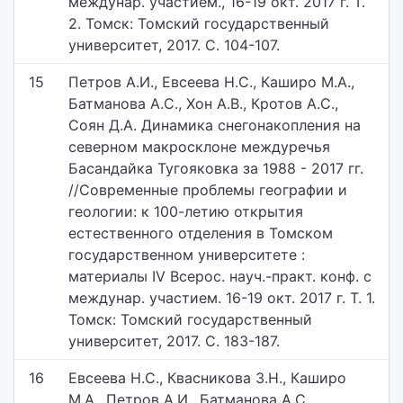
междунар. участием., 16-19 окт. 2017 г. Т.
2. Томск: Томский государственный
университет, 2017. С. 104-107.
15
Петров А.И., Евсеева Н.С., Каширо М.А.,
Батманова А.С., Хон А.В., Кротов А.С.,
Соян Д.А. Динамика снегонакопления на
северном макросклоне междуречья
Басандайка Тугояковка за 1988 - 2017 гг.
//Современные проблемы географии и
геологии: к 100-летию открытия
естественного отделения в Томском
государственном университете :
материалы IV Всерос. науч.-практ. конф. с
междунар. участием. 16-19 окт. 2017 г. Т. 1.
Томск: Томский государственный
университет, 2017. С. 183-187.
16
Евсеева Н.С., Квасникова З.Н., Каширо
М.А., Петров А.И., Батманова А.С.