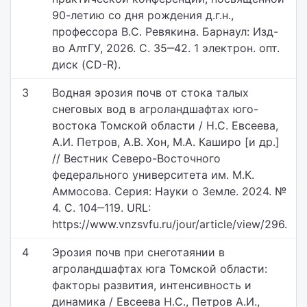
90-летию со дня рождения д.г.н.,
профессора В.С. Ревякина. Барнаул: Изд-
во АлтГУ, 2026. С. 35‒42. 1 электрон. опт.
диск (CD-R).
3
Водная эрозия почв от стока талых
снеговых вод в агроландшафтах юго-
востока Томской области / Н.С. Евсеева,
А.И. Петров, А.В. Хон, М.А. Каширо [и др.]
// Вестник Северо-Восточного
федерального университета им. М.К.
Аммосова. Серия: Науки о Земле. 2024. №
4. С. 104‒119. URL:
https://www.vnzsvfu.ru/jour/article/view/296.
4
Эрозия почв при снеготаянии в
агроландшафтах юга Томской области:
факторы развития, интенсивность и
динамика / Евсеева Н.С., Петров А.И.,