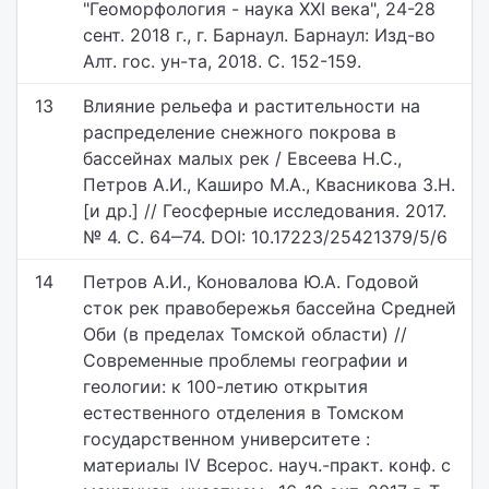
"Геоморфология - наука XXI века", 24-28
сент. 2018 г., г. Барнаул. Барнаул: Изд-во
Алт. гос. ун-та, 2018. С. 152-159.
13
Влияние рельефа и растительности на
распределение снежного покрова в
бассейнах малых рек / Евсеева Н.С.,
Петров А.И., Каширо М.А., Квасникова З.Н.
[и др.] // Геосферные исследования. 2017.
№ 4. С. 64‒74. DOI: 10.17223/25421379/5/6
14
Петров А.И., Коновалова Ю.А. Годовой
сток рек правобережья бассейна Средней
Оби (в пределах Томской области) //
Современные проблемы географии и
геологии: к 100-летию открытия
естественного отделения в Томском
государственном университете :
материалы IV Всерос. науч.-практ. конф. с