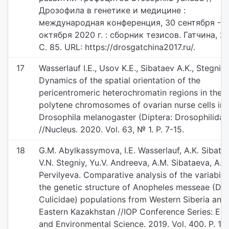
Дрозофила в генетике и медицине :
международная конференция, 30 сентября - 2
октября 2020 г. : сборник тезисов. Гатчина, 2
С. 85. URL: https://drosgatchina2017.ru/.
17
Wasserlauf I.E., Usov K.E., Sibataev A.K., Stegniy 
Dynamics of the spatial orientation of the
pericentromeric heterochromatin regions in the
polytene chromosomes of ovarian nurse cells in 
Drosophila melanogaster (Diptera: Drosophilidae
//Nucleus. 2020. Vol. 63, № 1. P. 7-15.
18
G.M. Abylkassymova, I.E. Wasserlauf, A.K. Sibatae
V.N. Stegniy, Yu.V. Andreeva, A.M. Sibataeva, A.V.
Pervilyeva. Comparative analysis of the variabilit
the genetic structure of Anopheles messeae (Dip
Culicidae) populations from Western Siberia and
Eastern Kazakhstan //IOP Conference Series: Ear
and Environmental Science. 2019. Vol. 400. P. 1-6