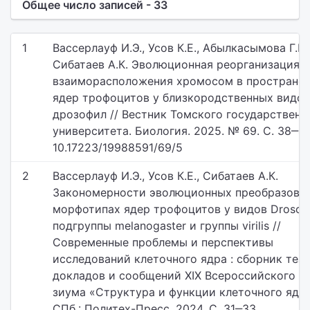
Общее число записей - 33
1
Вассерлауф И.Э., Усов К.Е., Абылкасымова Г.М.
Сибатаев А.К. Эволюционная реорганизация
взаиморасположения хромосом в пространс
ядер трофоцитов у близкородственных видов
дрозофил // Вестник Томского государственн
университета. Биология. 2025. № 69. С. 38‒47.
10.17223/19988591/69/5
2
Вассерлауф И.Э., Усов К.Е., Сибатаев А.К.
Закономерности эволюционных преобразован
морфотипах ядер трофоцитов у видов Drosoph
подгруппы melanogaster и группы virilis //
Современные проблемы и перспективы
исследований клеточного ядра : сборник тез
докладов и сообщений XIX Всероссийского с
зиума «Структура и функции клеточного ядра
СПб.: Политех-Пресс, 2024. С. 31‒33.