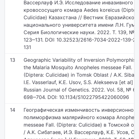
Вассерлауф И.Э. Исследование инвазивного в
кровососущего комара Aedes koreicus (Dipter
Culicidae) Казахстана // Вестник Евразийског
национального университета имени Л.Н. Гуми
Серия Биологические науки. 2022. Т. 139, № 2
123‒131. DOI: 10.32523/2616-7034-2022-139-2-
131
13
Geographic Variability of Inversion Polymorphis
the Malaria Mosquito Anopheles messeae Fall.
(Diptera: Culicidae) in Tomsk Oblast / A.K. Sibata
I.E. Vasserlauf, K.E. Usov, S.S. Alekseeva [et al] //
Russian Journal of Genetics. 2022. Vol. 58, № 6. 
698‒704. DOI: 10.1134/S1022795422060096
14
Географическая изменчивость инверсионного
полиморфизма малярийного комара Anophele
messeae Fall. (Diptera: Culicidae) в Томской об
/ А.К. Сибатаев, И.Э. Вассерлауф, К.Е. Усов, С.С