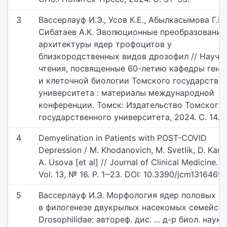
3
Вассерлауф И.Э., Усов К.Е., Абылкасымова Г.М.
Сибатаев А.К. Эволюционные преобразования
архитектуры ядер трофоцитов у
близкородственных видов дрозофил // Научн
чтения, посвященные 60-летию кафедры гене
и клеточной биологии Томского государстве
университета : материалы международной
конференции. Томск: Издательство Томского
государственного университета, 2024. С. 14.
4
Demyelination in Patients with POST-COVID
Depression / M. Khodanovich, M. Svetlik, D. Kam
А. Usova [et al] // Journal of Clinical Medicine. 
Vol. 13, № 16. P. 1‒23. DOI: 10.3390/jcm1316469
5
Вассерлауф И.Э. Морфология ядер половых к
в филогенезе двукрылых насекомых семейст
Drosophilidae: автореф. дис. ... д-р биол. наук.