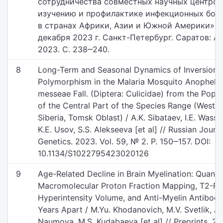
сотрудничества совместных научных центров
изучению и профилактике инфекционных бол
в странах Африки, Азии и Южной Америки» 7
декабря 2023 г. Санкт-Петербург. Саратов: А
2023. С. 238‒240.
8
Long-Term and Seasonal Dynamics of Inversion
Polymorphism in the Malaria Mosquito Anophele
messeae Fall. (Diptera: Culicidae) from the Popul
of the Central Part of the Species Range (Weste
Siberia, Tomsk Oblast) / A.K. Sibataev, I.E. Wasser
K.E. Usov, S.S. Alekseeva [et al] // Russian Journa
Genetics. 2023. Vol. 59, № 2. P. 150‒157. DOI:
10.1134/S1022795423020126
9
Age-Related Decline in Brain Myelination: Quantit
Macromolecular Proton Fraction Mapping, T2-FL
Hyperintensity Volume, and Anti-Myelin Antibodi
Years Apart / M.Yu. Khodanovich, M.V. Svetlik, A.
Naumova, M.S. Kudabaeva [et al] // Preprints. 2