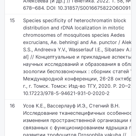
Алексеева [и др.] // Генетика. 2022. Т. 58, № 6.
678‒684. DOI: 10.31857/S0016675822O6O091
15
Species specificity of heterochromatin block
distribution and rDNA localization in mitotic
chromosomes of mosquitoes species Aedes
excrucians, Ae. behningi and Ae. punctor / Aleks
S.S., Andreeva Y.V., Wasserlauf I.E., Sibataev A.K.
al] // Концептуальные и прикладные аспекты
научных исследований и образования в обла
зоологии беспозвоночных : сборник статей V
Международной конференции, 26-28 октября
г., г. Томск. Томск: Изд-во ТГУ, 2020. P. 20‒24.
10.17223/978-5-94621-931-0-2020-2
16
Усов К.Е., Вассерлауф И.Э., Стегний В.Н.
Исследование тканеспецифичных особенност
изменения пространственной организации яд
связанных с функционированием ядрышка пр
развитии трофоцитов Drosophila yakuba //