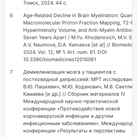
Томск, 2024. 44 с.
6
Age-Related Decline in Brain Myelination: Quantit
Macromolecular Proton Fraction Mapping, T2-FL
Hyperintensity Volume, and Anti-Myelin Antibodi
Seven Years Apart / M.Yu. Khodanovich, M.V. Svet
A.V. Naumova, D.A. Kamaeva [et al] // Biomedicin
2024. Vol. 12, № 1. Art. num. 61. DOI:
10.3390/biomedicines12010061
7
Демиелинизация мозга у пациентов с
постковидной депрессией: МРТ исследование
В.Ю. Пашкевич, М.Ю. Ходанович, М.В. Светлик,
Камаева [и др.] // Сборник материалов IV
Международной научно-практической
конференции «Противодействие новой
коронавирусной инфекции и другим
инфекционным заболеваниям». Международн
конференции «Результаты и перспективы