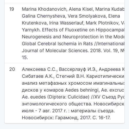
19
Marina Khodanovich, Alena Kisel, Marina Kudaba
Galina Chernysheva, Vera Smolyakova, Elena
Krutenkova, Irina Wasserlauf, Mark Plotnikov, Vas
Yarnykh. Effects of Fluoxetine on Hippocampal
Neurogenesis and Neuroprotection in the Model 
Global Cerebral Ischemia in Rats //International
Journal of Molecular Sciences. 2018. Vol. 19, № 1.
15.
20
Алексеева С.С., Вассерлауф И.Э., Андреева Ю.В
Сибатаев А.К., Стегний В.Н. Кариотипический
анализ метафазных хромосом имагинальных
дисков у комаров Aedes behningi, Ae. excrucie
Ae. euedes (Diptera: Culicidae) //XV Съезд Рус
энтомологического общества. Новосибирск, 
июля - 7 авг. 2017 г. : материалы съезда.
Новосибирск: Гарамонд, 2017. С. 16-17.