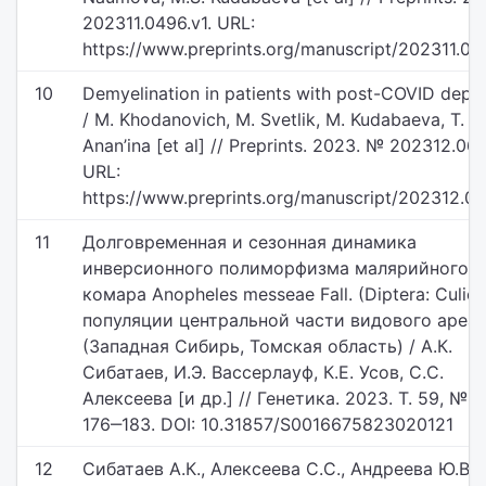
202311.0496.v1. URL:
https://www.preprints.org/manuscript/202311.04
10
Demyelination in patients with post-COVID depr
/ M. Khodanovich, M. Svetlik, M. Kudabaeva, T.
Anan’ina [et al] // Preprints. 2023. № 202312.069
URL:
https://www.preprints.org/manuscript/202312.06
11
Долговременная и сезонная динамика
инверсионного полиморфизма малярийного
комара Anopheles messeae Fall. (Diptera: Culici
популяции центральной части видового ареа
(Западная Сибирь, Томская область) / А.К.
Сибатаев, И.Э. Вассерлауф, К.Е. Усов, С.С.
Алексеева [и др.] // Генетика. 2023. Т. 59, № 2.
176‒183. DOI: 10.31857/S0016675823020121
12
Сибатаев А.К., Алексеева С.С., Андреева Ю.В.,