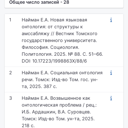
Общее число записей - 28
1
Найман Е.А. Новая языковая
онтология: от структуры к
амссабляжу // Вестник Томского
государственного университета.
Философия. Социология.
Политология. 2025. № 88. С. 51‒66.
DOI: 10.17223/1998863X/88/6
2
Найман Е.А. Социальная онтология
речи. Томск: Изд-во Том. гос. ун-
та, 2025. 387 с.
3
Найман Е.А. Возвышенное как
онтологическая проблема / рец.:
И.Б. Ардашкин, В.А. Суровцев.
Томск: Изд-во Том. ун-та, 2025.
218 с.