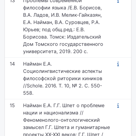
13
Проблемы современной
философии языка /Е.В. Борисов,
В.А. Ладов, И.В. Мелик-Гайказян,
Е.А. Найман, В.А. Суровцев, Р.А.
Юрьев; под общ.ред.: Е.В.
Борисова. Томск: Издательский
Дом Томского государственного
университета, 2019. 200 с.
14
Найман Е.А.
Социолингвистические аспекты
философской риторики киников
//Schole. 2016. Т. 10, № 2. С. 550-
558.
15
Найман Е.А. Г.Г. Шпет о проблеме
нации и национализма //
Феноменолого-онтологический
замысел Г.Г. Шпета и гуманитарные
проекты XX-XXI веков: Г.Г. Шпет /