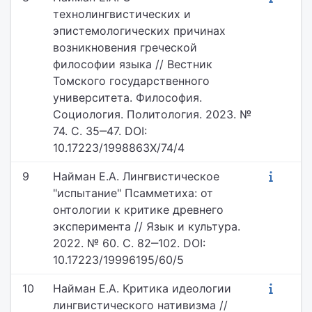
технолингвистических и
эпистемологических причинах
возникновения греческой
философии языка // Вестник
Томского государственного
университета. Философия.
Социология. Политология. 2023. №
74. С. 35‒47. DOI:
10.17223/1998863X/74/4
9
Найман Е.А. Лингвистическое
"испытание" Псамметиха: от
онтологии к критике древнего
эксперимента // Язык и культура.
2022. № 60. С. 82‒102. DOI:
10.17223/19996195/60/5
10
Найман Е.А. Критика идеологии
лингвистического нативизма //