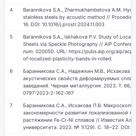
4
Barannikova S.A., Zharmukhambetova A.M. Hydro
stainless steels by acoustic method // Procedia St
16. DOI: 10.1016/j.prostr.2024.11.003
5
Barannikova S.A., Iskhakova P.V. Study of Localiz
Sheets via Speckle Photography // AIP Conferenc
num. 020050. URL: https://pubs.aip.org/aip/ac
of-localized-plasticity-bands-in-rolled.
6
Баранникова С.А., Надежкин М.В., Исхакова П
акустических свойств деформируемых сплаво
заведений. Черная металлургия. 2023. Т. 66, №
0797-2023-2-162-167
7
Баранникова С.А., Исхакова П.В. Макроскоп
закономерности развития локализованной п
растяжении Fe-Cr-Ni сплавов // Известия Алт
университета. 2023. № 1(129). С. 18‒22. DOI: 1