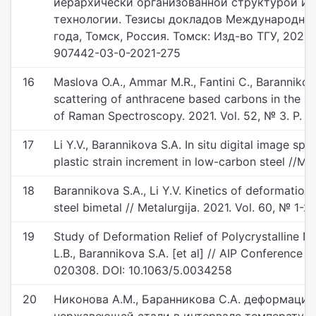
иерархически организованной структурой и 
технологии. Тезисы докладов Международной
года, Томск, Россия. Томск: Изд-во ТГУ, 2021. 
907442-03-0-2021-275
16
Maslova O.A., Ammar M.R., Fantini C., Baranniko
scattering of anthracene based carbons in the s
of Raman Spectroscopy. 2021. Vol. 52, № 3. P. 6
17
Li Y.V., Barannikova S.A. In situ digital image sp
plastic strain increment in low-carbon steel //Met
18
Barannikova S.A., Li Y.V. Kinetics of deformation
steel bimetal // Metalurgija. 2021. Vol. 60, № 1-2
19
Study of Deformation Relief of Polycrystalline 
L.B., Barannikova S.A. [et al] // AIP Conference 
020308. DOI: 10.1063/5.0034258
20
Никонова А.М., Баранникова С.А. деформаци