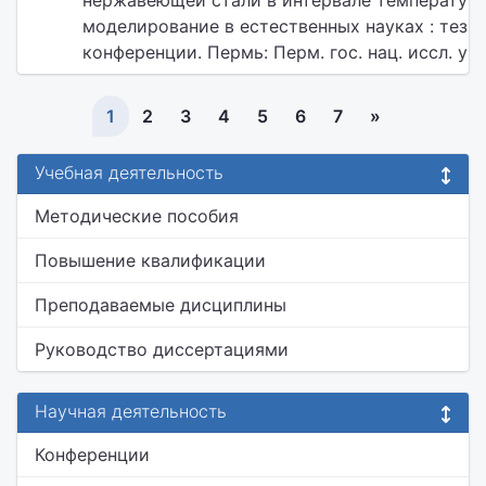
нержавеющей стали в интервале температур 
моделирование в естественных науках : тези
конференции. Пермь: Перм. гос. нац. иссл. ун-т
1
2
3
4
5
6
7
»
Учебная деятельность
Методические пособия
Повышение квалификации
Преподаваемые дисциплины
Руководство диссертациями
Научная деятельность
Конференции