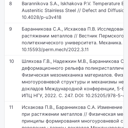
8
Barannikova S.A., Iskhakova P.V. Temperature Ef
Austenitic Stainless Steel // Defect and Diffusio
10.4028/p-u3v418
9
Баранникова С.А., Исхакова П.В. Исследован
растяжении металлов // Вестник Пермского 
политехнического университета. Механика. 202
10.15593/perm.mech/2022.3.11
10
Шляхова Г.В., Надежкин М.В., Баранникова С.А
деформационного рельефа поликристаллическ
Физическая мезомеханика материалов. Физи
многоуровневой структуры и механизмы нели
докладов Международной конференции, 5-8 се
ИПЦ НГУ, 2022. С. 247. DOI: 10.25205/978-5-4
11
Исхакова П.В., Баранникова С.А. Изменение
при растяжении металлов // Физическая мез
принципы формирования многоуровневой стр
поведения : тезисы докладов Международной 