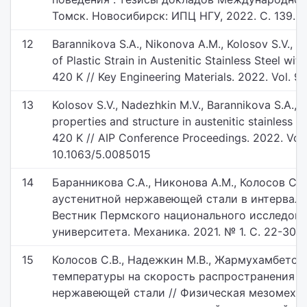
Томск. Новосибирск: ИПЦ НГУ, 2022. С. 139. D
12
Barannikova S.A., Nikonova A.M., Kolosov S.V., Sh
of Plastic Strain in Austenitic Stainless Steel w
420 K // Key Engineering Materials. 2022. Vol. 
13
Kolosov S.V., Nadezhkin M.V., Barannikova S.A., 
properties and structure in austenitic stainless s
420 K // AIP Conference Proceedings. 2022. Vol.
10.1063/5.0085015
14
Баранникова С.А., Никонова А.М., Колосов С
аустенитной нержавеющей стали в интервале 
Вестник Пермского национального исследова
университета. Механика. 2021. № 1. С. 22-30.
15
Колосов С.В., Надежкин М.В., Жармухамбетова
температуры на скорость распространения у
нержавеющей стали // Физическая мезомехан