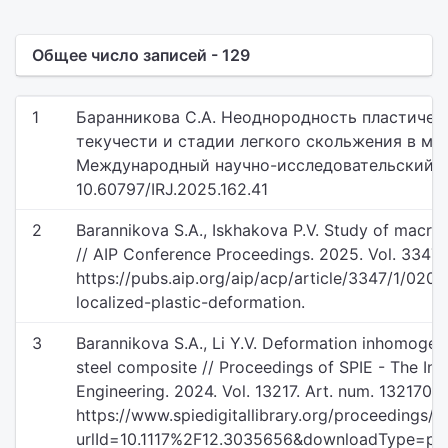
Общее число записей - 129
1
Баранникова С.А. Неоднородность пластиче
текучести и стадии легкого скольжения в мо
Международный научно-исследовательский журн
10.60797/IRJ.2025.162.41
2
Barannikova S.A., Iskhakova P.V. Study of macro s
// AIP Conference Proceedings. 2025. Vol. 3347.
https://pubs.aip.org/aip/acp/article/3347/1/02
localized-plastic-deformation.
3
Barannikova S.A., Li Y.V. Deformation inhomogene
steel composite // Proceedings of SPIE - The Inte
Engineering. 2024. Vol. 13217. Art. num. 1321706.
https://www.spiedigitallibrary.org/proceedings/
urlId=10.1117%2F12.3035656&downloadType=proc