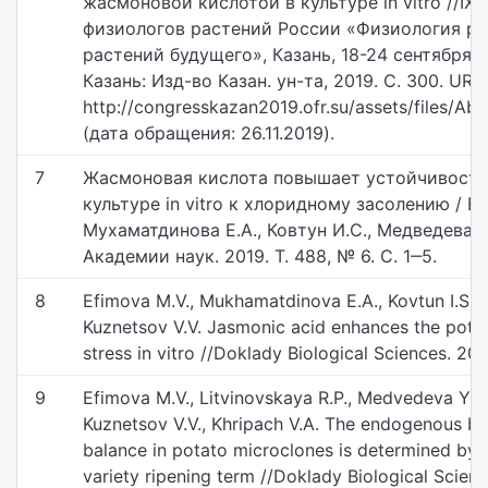
жасмоновой кислотой в культуре in vitro //IX
физиологов растений России «Физиология ра
растений будущего», Казань, 18-24 сентября 20
Казань: Изд-во Казан. ун-та, 2019. С. 300. URL:
http://congresskazan2019.ofr.su/assets/files/A
(дата обращения: 26.11.2019).
7
Жасмоновая кислота повышает устойчивость
культуре in vitro к хлоридному засолению / Е
Мухаматдинова Е.А., Ковтун И.С., Медведева Ю.
Академии наук. 2019. Т. 488, № 6. С. 1‒5.
8
Efimova M.V., Mukhamatdinova E.A., Kovtun I.S., K
Kuznetsov V.V. Jasmonic acid enhances the potato
stress in vitro //Doklady Biological Sciences. 201
9
Efimova M.V., Litvinovskaya R.P., Medvedeva Yu.V
Kuznetsov V.V., Khripach V.A. The endogenous br
balance in potato microclones is determined by o
variety ripening term //Doklady Biological Scienc