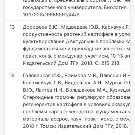
tuberosum L. среднеспелых сортов // Вестник
государственного университета. Биология. 2018
10.17223/19988591/44/9
13
Дорофеев В.Ю., Медведева Ю.В., Карначук Р.А
продуктивность растений картофеля в условия
культивирования //Актуальные проблемы кар
фундаментальные и прикладные аспекты : мат
практ. конф. с междунар. участием, 10-13 апр. 
Издательский Дом ТГУ, 2018. С. 215-218.
14
Головацкая И.Ф., Ефимова М.В., Плюснин И.Н., 
Коломейчук Л.В., Видершпан А.Н., Мурган О.К.
В.Ю., Лаптев Н.И., Большакова М.А., Кузнецов В
Стероидные гормоны регулируют образование
регенерантов картофеля в условиях аквакуль
проблемы картофелеводства: фундаментальны
материалы всерос. науч.-практ. конф. с между
2018 г. Томск: Издательский Дом ТГУ, 2018. С. 