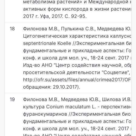
метаболизма растений» и Международной на
активных форм кислорода в жизни растений» 
2017 г. Уфа, 2017. С. 92-95.
18
Филонова М.В., Пулькина С.В., Медведева Ю.В.
Цитогенетическая характеристика каллусной
septentrionale Koelle //Экспериментальная би
фундаментальные и прикладные аспекты: Годи
конф. и школа для мол. уч., 18-24 сент. 2017 г.,
Изд-во АНО "Центр содействия научной, обра
просетительской деятельности "Соцветие", 201
http://ofr.su/assets/files/annual/crimea2017/OFR
обращения: 29.10.2017).
19
Филонова М.В., Медведева Ю.В., Шилова И.В., 
культура Conium maculatum L. - перспективн
фуранокумаринов //Экспериментальная биоло
фундаментальные и прикладные аспекты: Годи
конф. и школа для мол. уч., 18-24 сент. 2017 г.,
Изд-во АНО "Центр содействия научной, обра