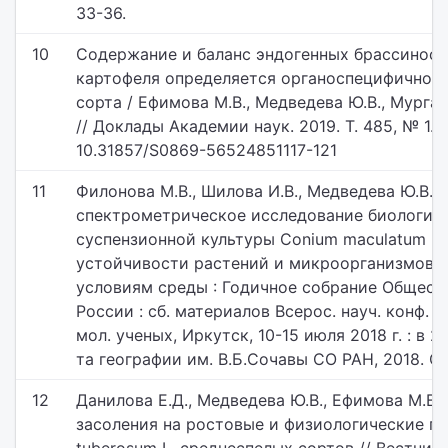
33-36.
10
Содержание и баланс эндогенных брассинос
картофеля определяется органоспецифичнос
сорта / Ефимова М.В., Медведева Ю.В., Мурган О
// Доклады Академии наук. 2019. Т. 485, № 1. С.
10.31857/S0869-56524851117-121
11
Филонова М.В., Шилова И.В., Медведева Ю.В.,
спектрометрическое исследование биологич
суспензионной культуры Conium maculatum L.
устойчивости растений и микроорганизмов 
условиям среды : Годичное собрание Общест
России : сб. материалов Всерос. науч. конф. 
мол. ученых, Иркутск, 10-15 июля 2018 г. : в 2 
та географии им. В.Б.Сочавы СО РАН, 2018. С. 
12
Данилова Е.Д., Медведева Ю.В., Ефимова М.В.
засоления на ростовые и физиологические п