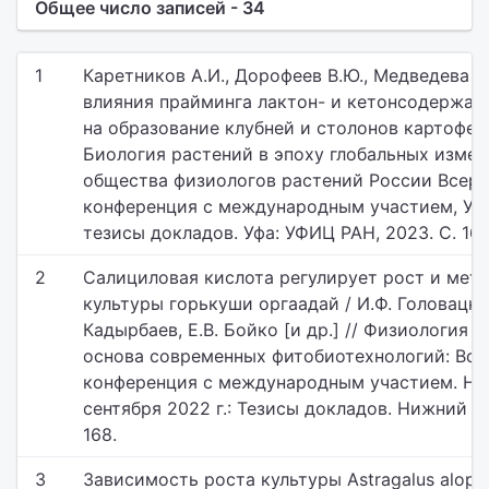
Общее число записей - 34
1
Каретников А.И., Дорофеев В.Ю., Медведева Ю
влияния прайминга лактон- и кетонсодержа
на образование клубней и столонов картофеля
Биология растений в эпоху глобальных измен
общества физиологов растений России Всеро
конференция с международным участием, Уфа, 
тезисы докладов. Уфа: УФИЦ РАН, 2023. С. 168
2
Салициловая кислота регулирует рост и мет
культуры горькуши оргаадай / И.Ф. Головацкая
Кадырбаев, Е.В. Бойко [и др.] // Физиология 
основа современных фитобиотехнологий: Все
конференция с международным участием. Ни
сентября 2022 г.: Тезисы докладов. Нижний Н
168.
3
Зависимость роста культуры Astragalus alopec