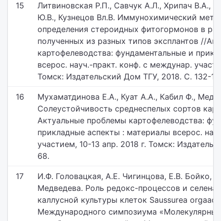
15
Литвиновская Р.П., Савчук А.Л., Хрипач В.А., 
Ю.В., Кузнецов Вл.В. Иммунохимический мето
определения стероидных фитогормонов в рас
полученных из разных типов эксплантов //А
картофелеводства: фундаментальные и прикл
всерос. науч.-практ. конф. с междунар. участие
Томск: Издательский Дом ТГУ, 2018. С. 132-13
16
Мухаматдинова Е.А., Куат А.А., Кабил Ф., Медв
Солеустойчивость среднеспелых сортов картоф
Актуальные проблемы картофелеводства: фу
прикладные аспекты : материалы всерос. науч
участием, 10-13 апр. 2018 г. Томск: Издательс
68.
17
И.Ф. Головацкая, А.Е. Чигинцова, Е.В. Бойко, А
Медведева. Роль редокс-процессов и селена 
каллусной культуры клеток Saussurea orgaaday
Международного симпозиума «Молекулярные