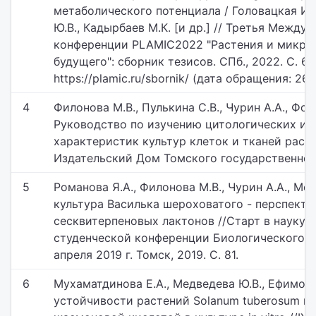
метаболического потенциала / Головацкая И.Ф
Ю.В., Кадырбаев М.К. [и др.] // Третья Между
конференции PLAMIC2022 "Растения и микро
будущего": сборник тезисов. СПб., 2022. С. 69
https://plamic.ru/sbornik/ (дата обращения: 26.1
4
Филонова М.В., Пулькина С.В., Чурин А.А., Фом
Руководство по изучению цитологических и 
характеристик культур клеток и тканей растен
Издательский Дом Томского государственного
5
Романова Я.А., Филонова М.В., Чурин А.А., Ме
культура Василька шероховатого - перспект
сесквитерпеновых лактонов //Старт в науку :
студенческой конференции Биологического ин
апреля 2019 г. Томск, 2019. С. 81.
6
Мухаматдинова Е.А., Медведева Ю.В., Ефимова
устойчивости растений Solanum tuberosum к