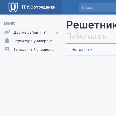
ТГУ.Сотрудники
Решетник
МЕНЮ
Другие сайты ТГУ
Публикации
ТГУ.Аккаунты
Структура университета
ТГУ.Расписание
Телефонный справочник
Нет данных
Главный сайт ТГУ
Moodle