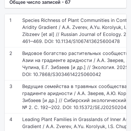
Общее число записей - 67
1
Species Richness of Plant Communities in Contin
Aridity Gradient / A.A. Zverev, A.Yu. Korolyuk, I.S
Zibzeev [et al] // Russian Journal of Ecology. 202
461‒469. DOI: 10.1134/S1067413625600478
2
Видовое богатство растительных сообществ 
Азии на градиенте аридности / А.А. Зверев, А
Чупина, Е.Г. Зибзеев [и др.] // Экология. 2025.
DOI: 10.7868/S3034614225060042
3
Ведущие семейства в травяных сообществах 
градиенте аридности / А.А. Зверев, А.Ю. Корол
Зибзеев [и др.] // Сибирский экологический жу
№ 2. С. 192‒202. DOI: 10.15372/SEJ20250204
4
Leading Plant Families in Grasslands of Inner Asi
Gradient / A.A. Zverev, A.Yu. Korolyuk, I.S. Chupina