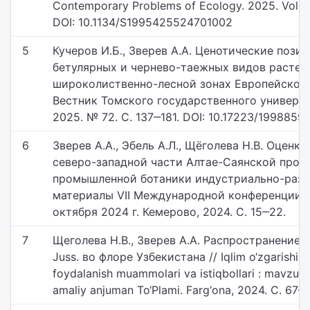
Contemporary Problems of Ecology. 2025. Vol. 1
DOI: 10.1134/S1995425524701002
5
Кучеров И.Б., Зверев А.А. Ценотические пози
бетулярных и чернево-таежных видов растен
широколиственно-лесной зонах Европейской 
Вестник Томского государственного универси
2025. № 72. С. 137‒181. DOI: 10.17223/19988591
6
Зверев А.А., Эбель А.Л., Щёголева Н.В. Оценк
северо-западной части Алтае-Саянской пров
промышленной ботаники индустриально-разви
материалы VII Международной конференции, К
октября 2024 г. Кемерово, 2024. С. 15‒22.
7
Щеголева Н.В., Зверев А.А. Распространение 
Juss. во флоре Узбекистана // Iqlim o‘zgarishi, 
foydalanish muammolari va istiqbollari : mavzusi
amaliy anjuman To‘Plami. Farg‘ona, 2024. С. 67‒