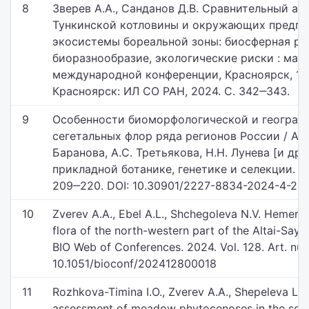
8
Зверев А.А., Санданов Д.В. Сравнительный ан
Тункинской котловины и окружающих предгор
экосистемы бореальной зоны: биосферная ро
биоразнообразие, экологические риски : мат
международной конференции, Красноярск, 16–
Красноярск: ИЛ СО РАН, 2024. С. 342‒343.
9
Особенности биоморфологической и географ
сегетальных флор ряда регионов России / А.А.
Баранова, А.С. Третьякова, Н.Н. Лунева [и др.]
прикладной ботанике, генетике и селекции. 202
209‒220. DOI: 10.30901/2227-8834-2024-4-20
10
Zverev A.A., Ebel A.L., Shchegoleva N.V. Hemero
flora of the north-western part of the Altai-Sayan
BIO Web of Conferences. 2024. Vol. 128. Art. nu
10.1051/bioconf/202412800018
11
Rozhkova-Timina I.O., Zverev A.A., Shepeleva L.F
assessment of meadow phytocenoses in the sout