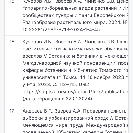
15
Кучеров И.Б., Зверев А.А., Чиненко С.В. Цено
гипоаркто-бореальных видов растений и лиш
сообществах тундры и тайги Европейской Рос
Разнообразие растительного мира. 2024. № 1 (
10.22281/2686-9713-2024-1-4-45
16
Кучеров И.Б., Зверев А.А., Чиненко С.В. Распа
растительности на климатически обусловлен
ареалов // Ботаника и ботаники в меняющемс
Международной научной конференции, посвя
кафедры ботаники и 145-летию Томского гос
университета (г. Томск, 14–16 ноября 2023 г.)
ун-та, 2023. С. 112‒115. URL:
https://sbg.tsu.ru/sites/default/files/publicatio
(дата обращения: 22.01.2024).
17
Андреев Б.Г., Зверев А.А. Проверка полноты 
выборки в урбанизированной среде // Ботани
меняющемся мире: труды Международной на
посвященной 135-летию кафедры ботаники и 