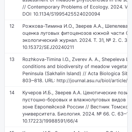
// Contemporary Problems of Ecology. 2024. Vol.
DOI: 10.1134/S1995425524020094
12
Рожкова-Тимина И.О., Зверев А.А., Шепелева 
оценка луговых фитоценозов южной части Са
экологический журнал. 2024. Т. 31, № 2. С. 31
10.15372/SEJ20240211
13
Rozhkova-Timina I.O., Zverev A. A., Shepeleva L.F
conditions and biodiversity of meadow vegetation
Peninsula (Sakhalin Island) // Acta Biologica Sibiri
803‒818. URL: http://journal.asu.ru/biol/article/
14
Кучеров И.Б., Зверев А.А. Ценотические пози
пустошно-боровых и влажнолуговых видов р
зоне Европейской России // Вестник Томског
университета. Биология. 2024. № 66. С. 63‒103
10.17223/19988591/66/4