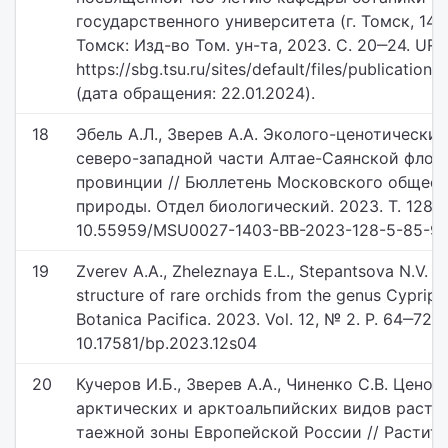
государственного университета (г. Томск, 14–1
Томск: Изд-во Том. ун-та, 2023. С. 20‒24. URL
https://sbg.tsu.ru/sites/default/files/publicatio
(дата обращения: 22.01.2024).
18
Эбель А.Л., Зверев А.А. Эколого-ценотически
северо-западной части Aлтае-Cаянской флор
провинции // Бюллетень Московского общест
природы. Отдел биологический. 2023. Т. 128, №
10.55959/MSU0027-1403-BB-2023-128-5-85-9
19
Zverev A.A., Zheleznaya E.L., Stepantsova N.V. H
structure of rare orchids from the genus Cypriped
Botanica Pacifica. 2023. Vol. 12, № 2. P. 64‒72. 
10.17581/bp.2023.12s04
20
Кучеров И.Б., Зверев А.А., Чиненко С.В. Цено
арктических и арктоальпийских видов расте
таежной зоны Европейской России // Растит