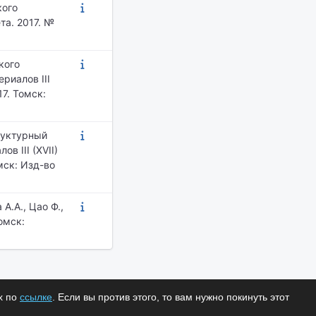
кого
та. 2017. №
кого
риалов III
7. Томск:
руктурный
в III (XVII)
мск: Изд-во
А.А., Цао Ф.,
омск:
х по
ссылке
. Если вы против этого, то вам нужно покинуть этот