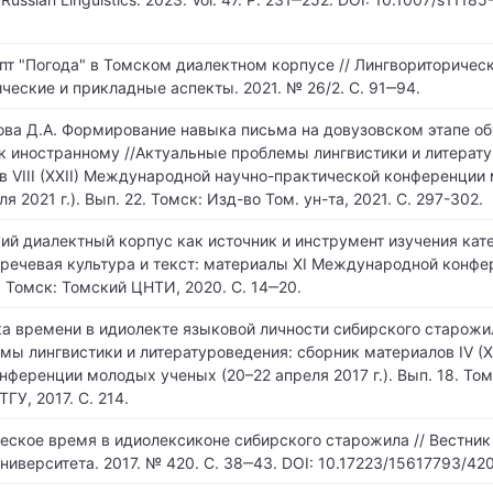
пт "Погода" в Томском диалектном корпусе // Лингвориторичес
ческие и прикладные аспекты. 2021. № 26/2. С. 91‒94.
лова Д.А. Формирование навыка письма на довузовском этапе о
к иностранному //Актуальные проблемы лингвистики и литерату
в VIII (XXII) Международной научно-практической конференции
я 2021 г.). Вып. 22. Томск: Изд-во Том. ун-та, 2021. С. 297-302.
ий диалектный корпус как источник и инструмент изучения кат
 речевая культура и текст: материалы XI Международной конфе
). Томск: Томский ЦНТИ, 2020. С. 14‒20.
а времени в идиолекте языковой личности сибирского старожил
ы лингвистики и литературоведения: cборник материалов IV (XV
еренции молодых ученых (20–22 апреля 2017 г.). Вып. 18. Том 
ГУ, 2017. С. 214.
ческое время в идиолексиконе сибирского старожила // Вестник
ниверситета. 2017. № 420. С. 38‒43. DOI: 10.17223/15617793/42