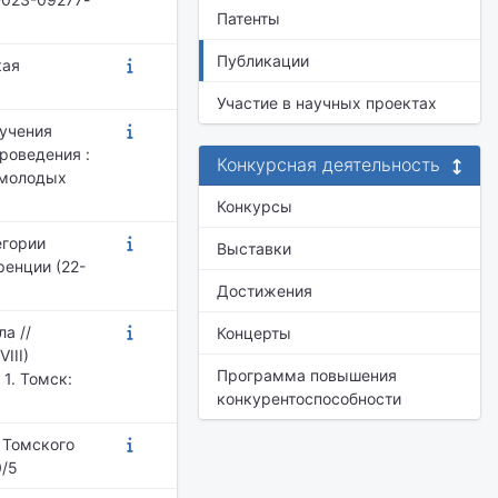
Патенты
Публикации
кая
Участие в научных проектах
бучения
роведения :
Конкурсная деятельность
 молодых
Конкурсы
егории
Выставки
ренции (22-
Достижения
а //
Концерты
III)
Программа повышения
1. Томск:
конкурентоспособности
 Томского
0/5