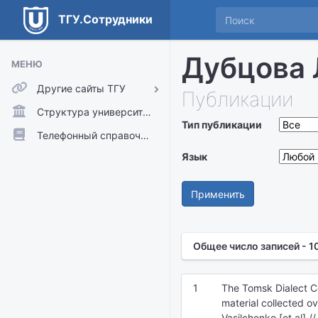
ТГУ.Сотрудники
Дубцова
МЕНЮ
Другие сайты ТГУ
Публикации
ТГУ.Аккаунты
Структура университета
Тип публикации
ТГУ.Расписание
Телефонный справочник
Главный сайт ТГУ
Язык
Moodle
Применить
Общее число записей - 1
1
The Tomsk Dialect C
material collected o
Vasilchenko [et al] 