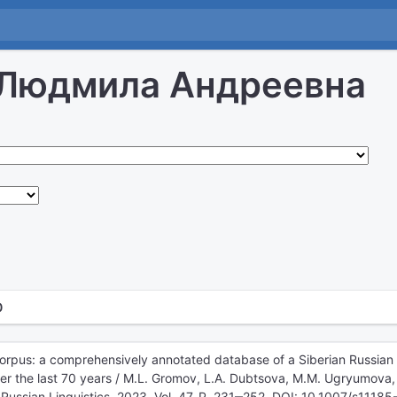
 Людмила Андреевна
0
orpus: a comprehensively annotated database of a Siberian Russian 
ver the last 70 years / M.L. Gromov, L.A. Dubtsova, M.M. Ugryumova,
// Russian Linguistics. 2023. Vol. 47. P. 231‒252. DOI: 10.1007/s111