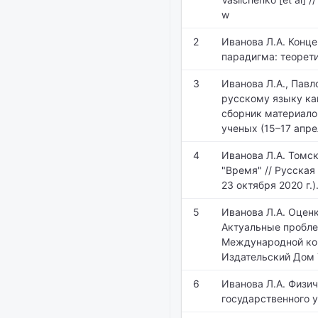
w
2
Иванова Л.А. Конце
парадигма: теорети
3
Иванова Л.А., Пав
русскому языку ка
cборник материало
ученых (15–17 апрел
4
Иванова Л.А. Томск
"Время" // Русская
23 октября 2020 г.
5
Иванова Л.А. Оценк
Актуальные проблем
Международной конф
Издательский Дом Т
6
Иванова Л.А. Физи
государственного у