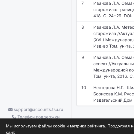
7
Иванова Л.А. Сема
старожила: границы
418. С. 24‒29. DOI
8
Иванова Л.А. Мете
старожила //Актуал
(XVII) Международн
Изд-во Том. ун-та, 
9
Иванова Л.А. Сема
аспект //Актуальны
Международной конф
Том. ун-та, 2016. С.
10
Нестерова Н.Г., Шил
Борисова К.М. Русс
Издательский Дом Т
support@accounts.tsu.ru
Телефон поддержки
ТГУ.Аккаунты — (3822) 785-669
Мы используем файлы cookie и метрики рейтинга. Продолжая на
Научные достижения
сайт.