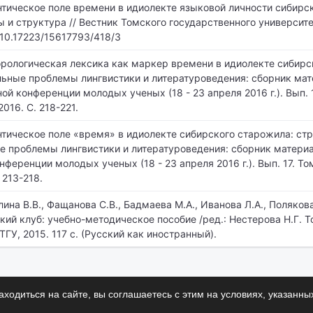
нтическое поле времени в идиолекте языковой личности сибирс
 и структура // Вестник Томского государственного университе
: 10.17223/15617793/418/3
орологическая лексика как маркер времени в идиолекте сибирс
ьные проблемы лингвистики и литературоведения: сборник мате
ой конференции молодых ученых (18 - 23 апреля 2016 г.). Вып. 1
2016. С. 218-221.
нтическое поле «время» в идиолекте сибирского старожила: ст
е проблемы лингвистики и литературоведения: сборник материало
еренции молодых ученых (18 - 23 апреля 2016 г.). Вып. 17. То
 213-218.
ина В.В., Фащанова С.В., Бадмаева М.А., Иванова Л.А., Полякова 
кий клуб: учебно-методическое пособие /ред.: Нестерова Н.Г. Т
ГУ, 2015. 117 с. (Русский как иностранный).
ходиться на сайте, вы соглашаетесь с этим на условиях, указанны