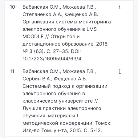
10
Бабанская О.М., Можаева Г.В.,
Степаненко А.А., Фещенко А.В.
Организация системы мониторинга
электронного обучения в LMS
MOODLE // Открытое и
дистанционное образование. 2016.
№ 3 (63). С. 27‒35. DOI:
10.17223/16095944/63/4
11
Бабанская О.М., Можаева Г.В.,
Сербин В.А., Фещенко А.В.
Системный подход к организации
электронного обучения в
классическом университете //
Лучшие практики электронного
обучения: материалы I
методической конференции. Томск:
Изд-во Том. ун-та, 2015. С. 5-12.