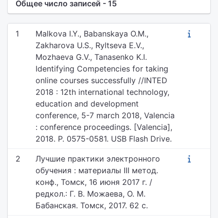
Общее число записей - 15
1
Malkova I.Y., Babanskaya O.M.,
Zakharova U.S., Ryltseva E.V.,
Mozhaeva G.V., Tanasenko K.I.
Identifying Competencies for taking
online courses successfully //INTED
2018 : 12th international technology,
education and development
conference, 5-7 march 2018, Valencia
: conference proceedings. [Valencia],
2018. P. 0575-0581. USB Flash Drive.
2
Лучшие практики электронного
обучения : материалы III метод.
конф., Томск, 16 июня 2017 г. /
редкол.: Г. В. Можаева, О. М.
Бабанская. Томск, 2017. 62 с.