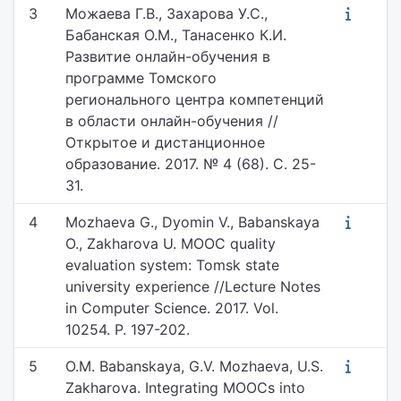
3
Можаева Г.В., Захарова У.С.,
Бабанская О.М., Танасенко К.И.
Развитие онлайн-обучения в
программе Томского
регионального центра компетенций
в области онлайн-обучения //
Открытое и дистанционное
образование. 2017. № 4 (68). С. 25-
31.
4
Mozhaeva G., Dyomin V., Babanskaya
O., Zakharova U. MOOC quality
evaluation system: Tomsk state
university experience //Lecture Notes
in Computer Science. 2017. Vol.
10254. P. 197-202.
5
O.M. Babanskaya, G.V. Mozhaeva, U.S.
Zakharova. Integrating MOOCs into