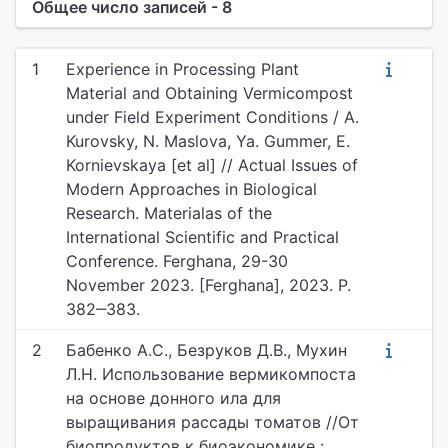
Общее число записей - 8
1
Experience in Processing Plant
Material and Obtaining Vermicompost
under Field Experiment Conditions / A.
Kurovsky, N. Maslova, Ya. Gummer, E.
Kornievskaya [et al] // Actual Issues of
Modern Approaches in Biological
Research. Materialas of the
International Scientific and Practical
Conference. Ferghana, 29-30
November 2023. [Ferghana], 2023. P.
382‒383.
2
Бабенко А.С., Безруков Д.В., Мухин
Л.Н. Использование вермикомпоста
на основе донного ила для
выращивания рассады томатов //От
биопродуктов к биоэкономике :