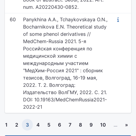
num. A20220430-0852.
60
Panykhina A.A., Tchaykovskaya O.N.,
Bocharnikova E.N. Theoretical study
of some phenol derivatives //
MedChem-Russia 2021. 5-я
Российская конференция по
медицинской химии с
международным участием
"МедХим-Россия 2021" : сборник
тезисов, Волгоград, 16-19 мая,
2022. Т. 2. Волгоград:
Издательство ВолГМУ, 2022. С. 21.
DOI: 10.19163/MedChemRussia2021-
2022-21
1
2
3
4
5
6
7
8
9
10
…
»