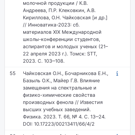
молочной продукции / К.В.
Андреева, П.Р. Клековкин, А.В.
Кириллова, О.Н. Чайковская [и др.]
// Инноватика-2023: сб.
материалов XIX Международной
школы-конференции студентов,
аспирантов и молодых ученых (21–
22 апреля 2023 г.). Томск: STT,
2023. С. 103‒108.
55
Чайковская О.Н., Бочарникова Е.Н.,
Базыль О.К., Майер Г.В. Влияние
замещения на спектральные и
физико-химические свойства
производных фенола // Известия
высших учебных заведений.
Физика. 2023. Т. 66, № 4. С. 13‒24.
DOI: 10.17223/00213411/66/4/2