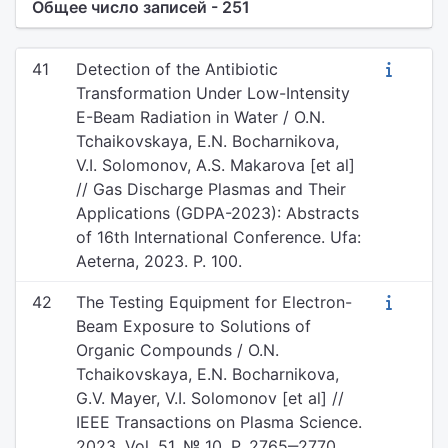
Общее число записей - 251
41
Detection of the Antibiotic
Transformation Under Low-Intensity
E-Beam Radiation in Water / O.N.
Tchaikovskaya, E.N. Bocharnikova,
V.I. Solomonov, A.S. Makarova [et al]
// Gas Discharge Plasmas and Their
Applications (GDPA-2023): Abstracts
of 16th International Conference. Ufa:
Aeterna, 2023. P. 100.
42
The Testing Equipment for Electron-
Beam Exposure to Solutions of
Organic Compounds / O.N.
Tchaikovskaya, E.N. Bocharnikova,
G.V. Mayer, V.I. Solomonov [et al] //
IEEE Transactions on Plasma Science.
2023. Vol. 51, № 10. P. 2765‒2770.