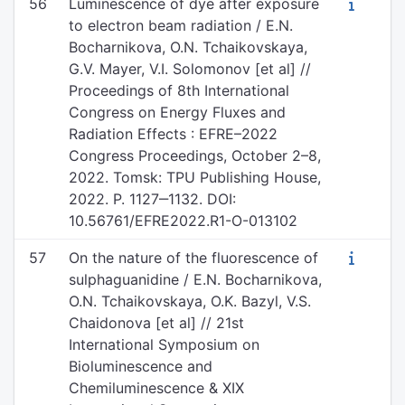
56
Luminescence of dye after exposure
to electron beam radiation / E.N.
Bocharnikova, O.N. Tchaikovskaya,
G.V. Mayer, V.I. Solomonov [et al] //
Proceedings of 8th International
Congress on Energy Fluxes and
Radiation Effects : EFRE–2022
Congress Proceedings, October 2–8,
2022. Tomsk: TPU Publishing House,
2022. P. 1127‒1132. DOI:
10.56761/EFRE2022.R1-O-013102
57
On the nature of the fluorescence of
sulphaguanidine / E.N. Bocharnikova,
O.N. Tchaikovskaya, O.K. Bazyl, V.S.
Chaidonova [et al] // 21st
International Symposium on
Bioluminescence and
Chemiluminescence & XIX