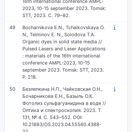
16th international conference AMPL-
2023, 10-15 september 2023. Tomsk:
STT, 2023. С. 79‒82.
49
Bocharnikova E.N., Tchaikovskaya O.
N., Telminov E. N., Solodova T.A.
Organic dyes in solid state media //
Pulsed Lasers and Laser Applications
: materials of the 16th international
conference AMPL-2023, 10-15
september 2023. Tomsk: STT, 2023.
P. 218.
50
Безлепкина Н.П., Чайковская О.Н.,
Бочарникова Е.Н., Базыль О.К.
Фотолиз сульфагуанидина в воде //
Оптика и спектроскопия. 2023. Т.
131, № 4. С. 543‒552. DOI:
10.21883/OS.2023.04.55560.4388-
22