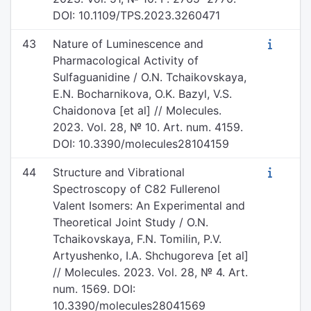
DOI: 10.1109/TPS.2023.3260471
43
Nature of Luminescence and
Pharmacological Activity of
Sulfaguanidine / O.N. Tchaikovskaya,
E.N. Bocharnikova, O.K. Bazyl, V.S.
Chaidonova [et al] // Molecules.
2023. Vol. 28, № 10. Art. num. 4159.
DOI: 10.3390/molecules28104159
44
Structure and Vibrational
Spectroscopy of C82 Fullerenol
Valent Isomers: An Experimental and
Theoretical Joint Study / O.N.
Tchaikovskaya, F.N. Tomilin, P.V.
Artyushenko, I.A. Shchugoreva [et al]
// Molecules. 2023. Vol. 28, № 4. Art.
num. 1569. DOI:
10.3390/molecules28041569