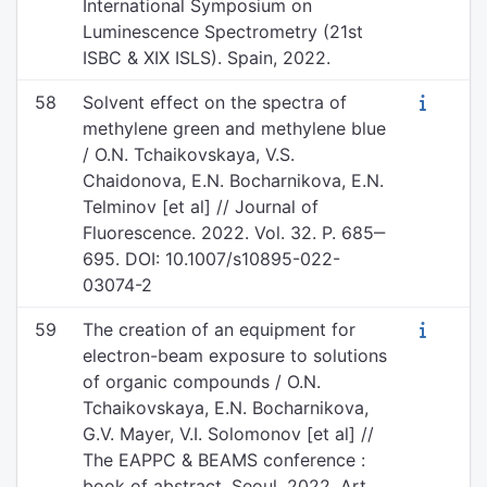
International Symposium on
Luminescence Spectrometry (21st
ISBC & XIX ISLS). Spain, 2022.
58
Solvent effect on the spectra of
methylene green and methylene blue
/ O.N. Tchaikovskaya, V.S.
Chaidonova, E.N. Bocharnikova, E.N.
Telminov [et al] // Journal of
Fluorescence. 2022. Vol. 32. P. 685‒
695. DOI: 10.1007/s10895-022-
03074-2
59
The creation of an equipment for
electron-beam exposure to solutions
of organic compounds / O.N.
Tchaikovskaya, E.N. Bocharnikova,
G.V. Mayer, V.I. Solomonov [et al] //
The EAPPC & BEAMS conference :
book of abstract. Seoul, 2022. Art.