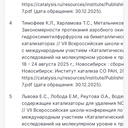
https://catalysis.ru/resources/institute/Publishi
7.pdf (дата обращения: 30.12.2025).
4
Тимофеев К.Л., Харламова Т.С., Метальникова 
Закономерности протекания аэробного окисл
гидроксиметилфурфурола на биметаллически
катализаторах // VII Всероссийская школа-ко
с международным участием «Каталитический 
исследований на молекулярном уровне к пра
18 - 24 августа 2025 г., Новосибирск : сборни
Новосибирск: Институт катализа СО РАН, 2025
https://catalysis.ru/resources/institute/Publishi
7.pdf (дата обращения: 30.12.2025).
5
Львова Е.С., Лобода Е.М., Реутова О.А., Водянк
содержащие катализаторы для удаления NOx
// VII Всероссийская школа-конференция по к
международным участием «Каталитический д
исследований на молекулярном уровне к пра