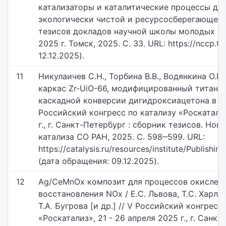
катализаторы и каталитические процессы дл
экологически чистой и ресурсосберегающей 
тезисов докладов научной школы молодых уче
2025 г. Томск, 2025. С. 33. URL: https://nccp.t
12.12.2025).
11
Никулаичев С.Н., Торбина В.В., Водянкина О.
каркас Zr-UiO-66, модифицированный титаном
каскадной конверсии дигидроксиацетона в м
Российский конгресс по катализу «Роскатализ
г., г. Санкт-Петербург : сборник тезисов. Но
катализа СО РАН, 2025. С. 598‒599. URL:
https://catalysis.ru/resources/institute/Publishi
(дата обращения: 09.12.2025).
12
Ag/CeMnOx композит для процессов окислени
восстановления NOx / Е.С. Львова, Т.С. Харлам
Т.А. Бугрова [и др.] // V Российский конгресс
«Роскатализ», 21 - 26 апреля 2025 г., г. Санк