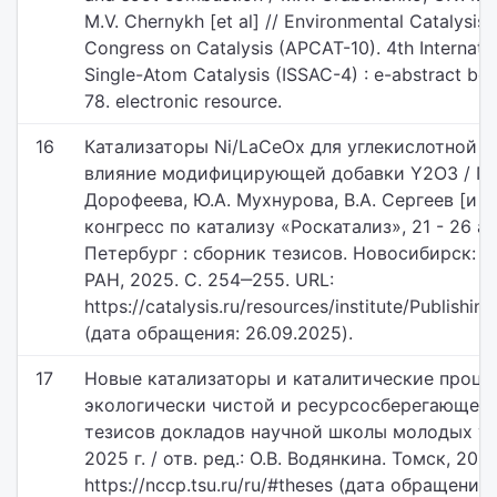
M.V. Chernykh [et al] // Environmental Catalysis. 
Congress on Catalysis (APCAT-10). 4th Internat
Single-Atom Catalysis (ISSAC-4) : e-abstract boo
78. electronic resource.
16
Катализаторы Ni/LaCeOx для углекислотной к
влияние модифицирующей добавки Y2O3 / П.К.
Дорофеева, Ю.А. Мухнурова, В.А. Сергеев [и д
конгресс по катализу «Роскатализ», 21 - 26 апр
Петербург : сборник тезисов. Новосибирск: 
РАН, 2025. С. 254‒255. URL:
https://catalysis.ru/resources/institute/Publishi
(дата обращения: 26.09.2025).
17
Новые катализаторы и каталитические проце
экологически чистой и ресурсосберегающей 
тезисов докладов научной школы молодых уче
2025 г. / отв. ред.: О.В. Водянкина. Томск, 2025
https://nccp.tsu.ru/ru/#theses (дата обращения: