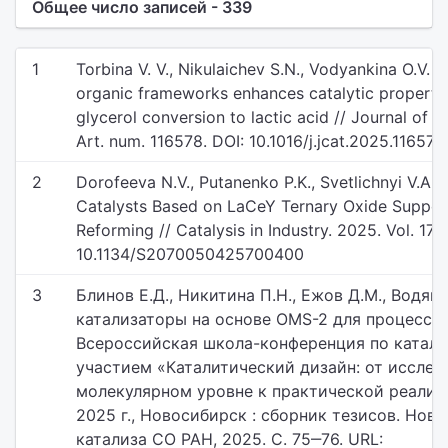
Общее число записей - 339
1
Torbina V. V., Nikulaichev S.N., Vodyankina O.V. T
organic frameworks enhances catalytic properti
glycerol conversion to lactic acid // Journal of C
Art. num. 116578. DOI: 10.1016/j.jcat.2025.116578
2
Dorofeeva N.V., Putanenko P.K., Svetlichnyi V.A.,
Catalysts Based on LaCeY Ternary Oxide Suppor
Reforming // Catalysis in Industry. 2025. Vol. 17,
10.1134/S2070050425700400
3
Блинов Е.Д., Никитина П.Н., Ежов Д.М., Водян
катализаторы на основе OMS-2 для процесса S
Всероссийская школа-конференция по катал
участием «Каталитический дизайн: от исслед
молекулярном уровне к практической реализац
2025 г., Новосибирск : сборник тезисов. Нов
катализа СО РАН, 2025. С. 75‒76. URL: