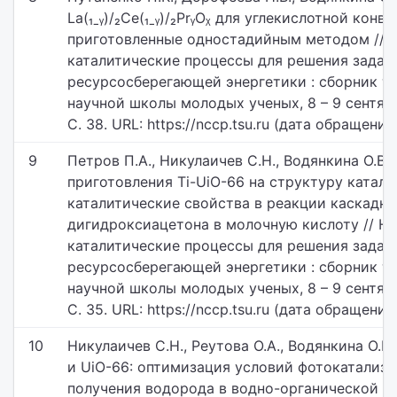
La(₁ˍᵧ)/₂Ce(₁ˍᵧ)/₂PrᵧOᵪ для углекислотной конв
приготовленные одностадийным методом // 
каталитические процессы для решения задач
ресурсосберегающей энергетики : сборник т
научной школы молодых ученых, 8 – 9 сентябр
С. 38. URL: https://nccp.tsu.ru (дата обращения:
9
Петров П.А., Никулаичев С.Н., Водянкина О.В.
приготовления Ti-UiO-66 на структуру катали
каталитические свойства в реакции каскадн
дигидроксиацетона в молочную кислоту // Н
каталитические процессы для решения задач
ресурсосберегающей энергетики : сборник т
научной школы молодых ученых, 8 – 9 сентябр
С. 35. URL: https://nccp.tsu.ru (дата обращения:
10
Никулаичев С.Н., Реутова О.А., Водянкина О.
и UiO-66: оптимизация условий фотокатализа
получения водорода в водно-органической ср