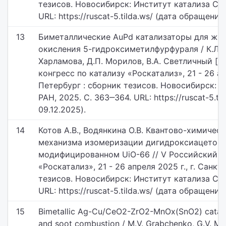
тезисов. Новосибирск: Институт катализа СО 
URL: https://ruscat-5.tilda.ws/ (дата обращения:
13
Биметаллические AuPd катализаторы для жи
окисления 5-гидроксиметилфурфураля / К.Л. Т
Харламова, Д.П. Морилов, В.А. Светличный [и 
конгресс по катализу «Роскатализ», 21 - 26 апр
Петербург : сборник тезисов. Новосибирск: 
РАН, 2025. С. 363‒364. URL: https://ruscat-5.ti
09.12.2025).
14
Котов А.В., Водянкина О.В. Квантово-химичес
механизма изомеризации дигидроксиацетона 
модифицированном UiO-66 // V Российский к
«Роскатализ», 21 - 26 апреля 2025 г., г. Санк
тезисов. Новосибирск: Институт катализа СО 
URL: https://ruscat-5.tilda.ws/ (дата обращения:
15
Bimetallic Ag-Cu/CeO2-ZrO2-MnOx(SnO2) cataly
and soot combustion / M.V. Grabchenko, G.V. Ma