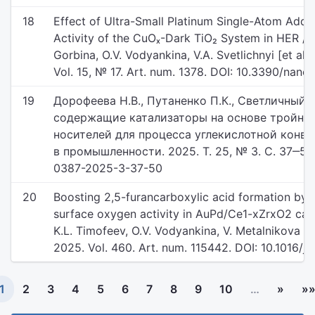
18
Effect of Ultra-Small Platinum Single-Atom Addit
Activity of the CuOₓ-Dark TiO₂ System in HER / E
Gorbina, O.V. Vodyankina, V.A. Svetlichnyi [et al]
Vol. 15, № 17. Art. num. 1378. DOI: 10.3390/nano
19
Дорофеева Н.В., Путаненко П.К., Светличный В.
содержащие катализаторы на основе тройны
носителей для процесса углекислотной конве
в промышленности. 2025. Т. 25, № 3. С. 37‒50.
0387-2025-3-37-50
20
Boosting 2,5-furancarboxylic acid formation by
surface oxygen activity in AuPd/Ce1-xZrxO2 cata
K.L. Timofeev, O.V. Vodyankina, V. Metalnikova [et
2025. Vol. 460. Art. num. 115442. DOI: 10.1016/j
1
2
3
4
5
6
7
8
9
10
…
»
»