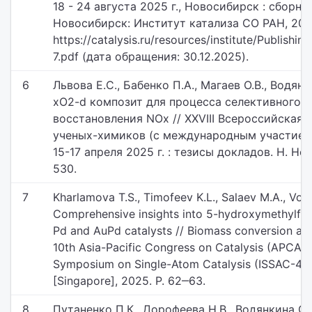
18 - 24 августа 2025 г., Новосибирск : сборни
Новосибирск: Институт катализа СО РАН, 2025
https://catalysis.ru/resources/institute/Publishi
7.pdf (дата обращения: 30.12.2025).
6
Львова Е.С., Бабенко П.А., Магаев О.В., Водян
xO2-d композит для процесса селективного к
восстановления NOx // XXVIII Всероссийская
ученых-химиков (с международным участием
15-17 апреля 2025 г. : тезисы докладов. Н. Но
530.
7
Kharlamova T.S., Timofeev K.L., Salaev M.A., Vod
Comprehensive insights into 5-hydroxymethylfurf
Pd and AuPd catalysts // Biomass conversion an
10th Asia-Pacific Congress on Catalysis (APCAT-1
Symposium on Single-Atom Catalysis (ISSAC-4) :
[Singapore], 2025. P. 62‒63.
8
Путаненко П.К., Дорофеева Н.В., Водянкина О.