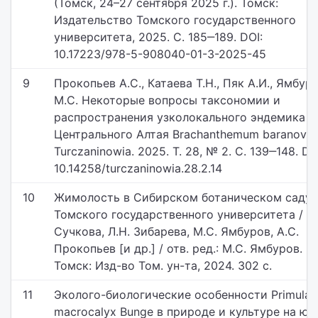
(Томск, 24–27 сентября 2025 г.). Томск:
Издательство Томского государственного
университета, 2025. С. 185‒189. DOI:
10.17223/978-5-908040-01-3-2025-45
9
Прокопьев А.С., Катаева Т.Н., Пяк А.И., Ямбур
М.С. Некоторые вопросы таксономии и
распространения узколокального эндемика
Центрального Алтая Brachanthemum baranovii 
Turczaninowia. 2025. Т. 28, № 2. С. 139‒148. DO
10.14258/turczaninowia.28.2.14
10
Жимолость в Сибирском ботаническом саду
Томского государственного университета / С.
Сучкова, Л.Н. Зибарева, М.С. Ямбуров, А.С.
Прокопьев [и др.] / отв. ред.: М.С. Ямбуров.
Томск: Изд-во Том. ун-та, 2024. 302 с.
11
Эколого-биологические особенности Primula
macrocalyx Bunge в природе и культуре на юг