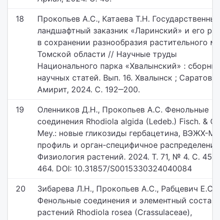
18
Прокопьев А.С., Катаева Т.Н. Государственны
ландшафтный заказник «Ларинский» и его ро
в сохранении разнообразия растительного м
Томской области // Научные труды
Национального парка «Хвалынский» : сборни
научных статей. Вып. 16. Хвалынск ; Саратов:
Амирит, 2024. С. 192‒200.
19
Оленников Д.Н., Прокопьев А.С. Фенольные
соединения Rhodiola algida (Ledeb.) Fisch. & C.
Mey.: новые гликозиды гербацетина, ВЭЖХ-М
профиль и орган-специфичное распределение 
Физиология растений. 2024. Т. 71, № 4. С. 455
464. DOI: 10.31857/S0015330324040084
20
Зибарева Л.Н., Прокопьев А.С., Рабцевич Е.С.
Фенольные соединения и элементный состав
растений Rhodiola rosea (Crassulaceae),