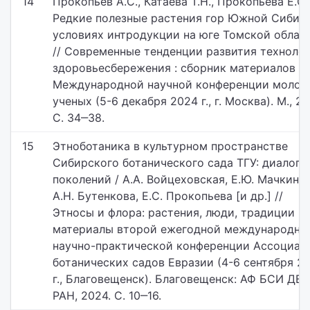
14
Прокопьев А.С., Катаева Т.Н., Прокопьева Е.С.
Редкие полезные растения гор Южной Сибир
условиях интродукции на юге Томской облас
// Современные тенденции развития техноло
здоровьесбережения : сборник материалов XI
Международной научной конференции молод
ученых (5-6 декабря 2024 г., г. Москва). М., 20
С. 34‒38.
15
Этноботаника в культурном пространстве
Сибирского ботанического сада ТГУ: диалог
поколений / А.А. Войцеховская, Е.Ю. Мачкинис
А.Н. Бутенкова, Е.С. Прокопьева [и др.] //
Этносы и флора: растения, люди, традиции :
материалы второй ежегодной международно
научно-практической конференции Ассоциац
ботанических садов Евразии (4-6 сентября 2
г., Благовещенск). Благовещенск: АФ БСИ ДВ
РАН, 2024. С. 10‒16.