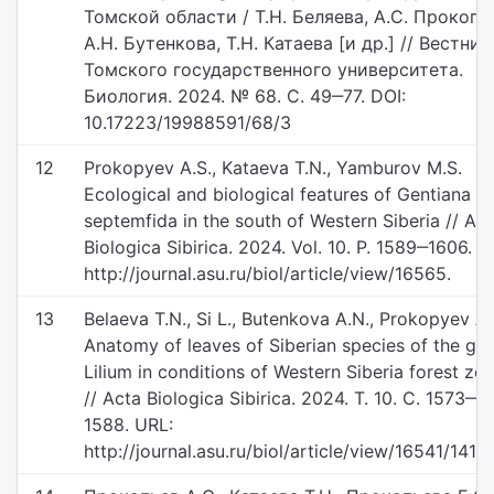
Томской области / Т.Н. Беляева, А.С. Прокопь
А.Н. Бутенкова, Т.Н. Катаева [и др.] // Вестник
Томского государственного университета.
Биология. 2024. № 68. С. 49‒77. DOI:
10.17223/19988591/68/3
12
Prokopyev A.S., Kataeva T.N., Yamburov M.S.
Ecological and biological features of Gentiana
septemfida in the south of Western Siberia // Ac
Biologica Sibirica. 2024. Vol. 10. P. 1589‒1606. U
http://journal.asu.ru/biol/article/view/16565.
13
Belaeva T.N., Si L., Butenkova A.N., Prokopyev A.
Anatomy of leaves of Siberian species of the ge
Lilium in conditions of Western Siberia forest zo
// Acta Biologica Sibirica. 2024. Т. 10. С. 1573‒
1588. URL:
http://journal.asu.ru/biol/article/view/16541/14197