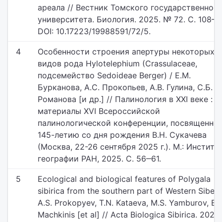
ареала // Вестник Томского государственного
университета. Биология. 2025. № 72. С. 108‒1
DOI: 10.17223/19988591/72/5.
4
Особенности строения апертуры некоторых
видов рода Hylotelephium (Crassulaceae,
подсемейство Sedoideae Berger) / Е.М.
Бурканова, А.С. Прокопьев, А.В. Гулина, С.Б.
Романова [и др.] // Палинология в XXI веке :
материалы ХVI Всероссийской
палинологической конференции, посвященно
145-летию со дня рождения В.Н. Сукачева
(Москва, 22-26 сентября 2025 г.). М.: Институ
географии РАН, 2025. С. 56‒61.
5
Ecological and biological features of Polygala
sibirica from the southern part of Western Siberi
A.S. Prokopyev, T.N. Kataeva, M.S. Yamburov, E.Y
Machkinis [et al] // Acta Biologica Sibirica. 2025.