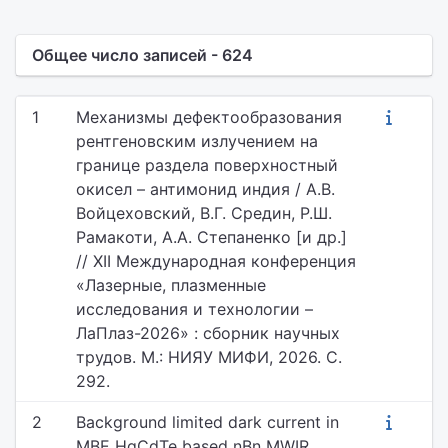
Общее число записей - 624
1
Механизмы дефектообразования
рентгеновским излучением на
границе раздела поверхностный
окисел – антимонид индия / А.В.
Войцеховский, В.Г. Средин, Р.Ш.
Рамакоти, А.А. Степаненко [и др.]
// XII Международная конференция
«Лазерные, плазменные
исследования и технологии –
ЛаПлаз-2026» : сборник научных
трудов. М.: НИЯУ МИФИ, 2026. С.
292.
2
Background limited dark current in
MBE HgCdTe based nBn MWIR