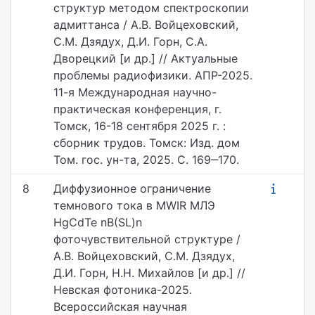
структур методом спектроскопии
адмиттанса / А.В. Войцеховский,
С.М. Дзядух, Д.И. Горн, С.А.
Дворецкий [и др.] // Актуальные
проблемы радиофизики. АПР-2025.
11-я Международная научно-
практическая конференция, г.
Томск, 16-18 сентября 2025 г. :
сборник трудов. Томск: Изд. дом
Том. гос. ун-та, 2025. С. 169‒170.
8
Диффузионное ограничение
темнового тока в MWIR МЛЭ
HgCdTe nB(SL)n
фоточувствительной структуре /
А.В. Войцеховский, С.М. Дзядух,
Д.И. Горн, Н.Н. Михайлов [и др.] //
Невская фотоника-2025.
Всероссийская научная