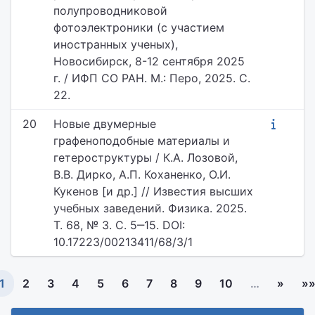
полупроводниковой
фотоэлектроники (с участием
иностранных ученых),
Новосибирск, 8-12 сентября 2025
г. / ИФП СО РАН. М.: Перо, 2025. С.
22.
20
Новые двумерные
графеноподобные материалы и
гетероструктуры / К.А. Лозовой,
В.В. Дирко, А.П. Коханенко, О.И.
Кукенов [и др.] // Известия высших
учебных заведений. Физика. 2025.
Т. 68, № 3. С. 5‒15. DOI:
10.17223/00213411/68/3/1
1
2
3
4
5
6
7
8
9
10
…
»
»