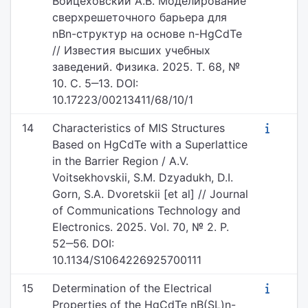
Войцеховский А.В. Моделирование
сверхрешеточного барьера для
nBn-структур на основе n-HgCdTe
// Известия высших учебных
заведений. Физика. 2025. Т. 68, №
10. С. 5‒13. DOI:
10.17223/00213411/68/10/1
14
Characteristics of MIS Structures
Based on HgCdTe with a Superlattice
in the Barrier Region / A.V.
Voitsekhovskii, S.M. Dzyadukh, D.I.
Gorn, S.A. Dvoretskii [et al] // Journal
of Communications Technology and
Electronics. 2025. Vol. 70, № 2. P.
52‒56. DOI:
10.1134/S1064226925700111
15
Determination of the Electrical
Properties of the HgCdTe nB(SL)n-