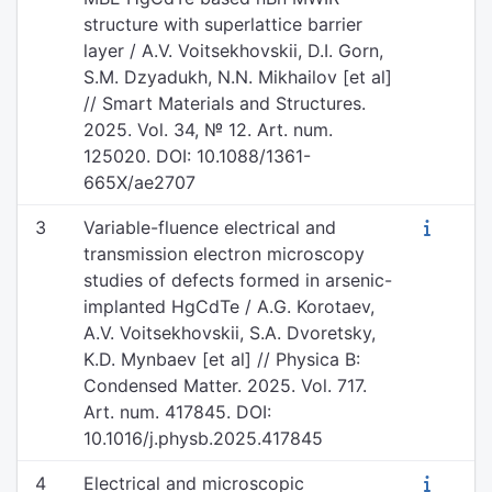
structure with superlattice barrier
layer / A.V. Voitsekhovskii, D.I. Gorn,
S.M. Dzyadukh, N.N. Mikhailov [et al]
// Smart Materials and Structures.
2025. Vol. 34, № 12. Art. num.
125020. DOI: 10.1088/1361-
665X/ae2707
3
Variable-fluence electrical and
transmission electron microscopy
studies of defects formed in arsenic-
implanted HgCdTe / A.G. Korotaev,
A.V. Voitsekhovskii, S.A. Dvoretsky,
K.D. Mynbaev [et al] // Physica B:
Condensed Matter. 2025. Vol. 717.
Art. num. 417845. DOI:
10.1016/j.physb.2025.417845
4
Electrical and microscopic