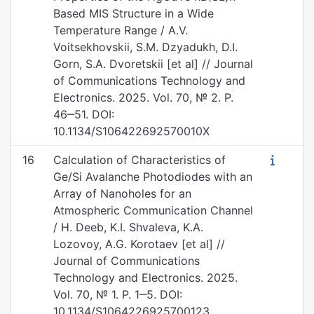
Based MIS Structure in a Wide
Temperature Range / A.V.
Voitsekhovskii, S.M. Dzyadukh, D.I.
Gorn, S.A. Dvoretskii [et al] // Journal
of Communications Technology and
Electronics. 2025. Vol. 70, № 2. P.
46‒51. DOI:
10.1134/S106422692570010X
16
Calculation of Characteristics of
Ge/Si Avalanche Photodiodes with an
Array of Nanoholes for an
Atmospheric Communication Channel
/ H. Deeb, K.I. Shvaleva, K.A.
Lozovoy, A.G. Korotaev [et al] //
Journal of Communications
Technology and Electronics. 2025.
Vol. 70, № 1. P. 1‒5. DOI:
10.1134/S1064226925700123