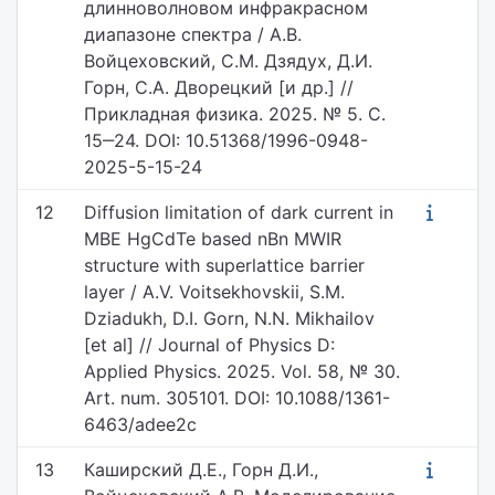
длинноволновом инфракрасном
диапазоне спектра / А.В.
Войцеховский, С.М. Дзядух, Д.И.
Горн, С.А. Дворецкий [и др.] //
Прикладная физика. 2025. № 5. С.
15‒24. DOI: 10.51368/1996-0948-
2025-5-15-24
12
Diffusion limitation of dark current in
MBE HgCdTe based nBn MWIR
structure with superlattice barrier
layer / A.V. Voitsekhovskii, S.M.
Dziadukh, D.I. Gorn, N.N. Mikhailov
[et al] // Journal of Physics D:
Applied Physics. 2025. Vol. 58, № 30.
Art. num. 305101. DOI: 10.1088/1361-
6463/adee2c
13
Каширский Д.Е., Горн Д.И.,