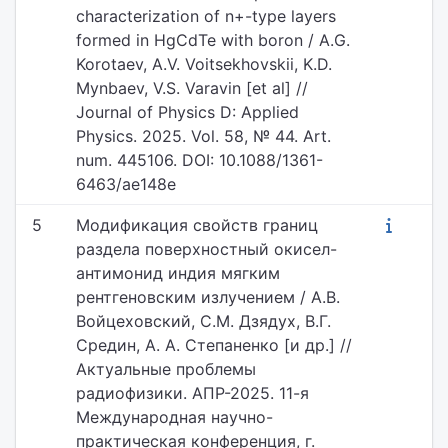
characterization of n+-type layers
formed in HgCdTe with boron / A.G.
Korotaev, A.V. Voitsekhovskii, K.D.
Mynbaev, V.S. Varavin [et al] //
Journal of Physics D: Applied
Physics. 2025. Vol. 58, № 44. Art.
num. 445106. DOI: 10.1088/1361-
6463/ae148e
5
Модификация свойств границ
раздела поверхностный окисел-
антимонид индия мягким
рентгеновским излучением / А.В.
Войцеховский, С.М. Дзядух, В.Г.
Средин, А. А. Степаненко [и др.] //
Актуальные проблемы
радиофизики. АПР-2025. 11-я
Международная научно-
практическая конференция, г.