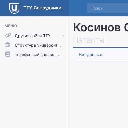
ТГУ.Сотрудники
Косинов 
МЕНЮ
Другие сайты ТГУ
Патенты
ТГУ.Аккаунты
Структура университета
ТГУ.Расписание
Телефонный справочник
Нет данных
Главный сайт ТГУ
Moodle