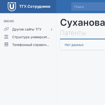
ТГУ.Сотрудники
Суханова
МЕНЮ
Другие сайты ТГУ
Патенты
ТГУ.Аккаунты
Структура университета
ТГУ.Расписание
Телефонный справочник
Нет данных
Главный сайт ТГУ
Moodle