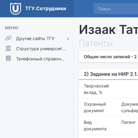
ТГУ.Сотрудники
Изаак Та
МЕНЮ
Другие сайты ТГУ
Патенты
ТГУ.Аккаунты
Структура университета
Общее число записей - 2
ТГУ.Расписание
Телефонный справочник
Главный сайт ТГУ
2) Задание на НИР 2.1
Moodle
Творческий
вклад, %
Охранный
Докуме
документ
сульфи
Вид
Патент
документа