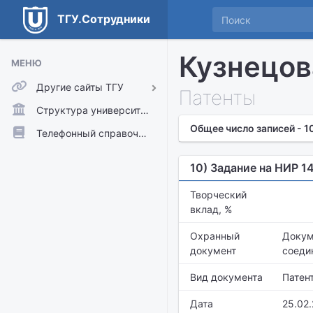
ТГУ.Сотрудники
Кузнецов
МЕНЮ
Другие сайты ТГУ
Патенты
ТГУ.Аккаунты
Структура университета
Общее число записей - 1
ТГУ.Расписание
Телефонный справочник
Главный сайт ТГУ
10) Задание на НИР 1
Moodle
Творческий
вклад, %
Охранный
Докум
документ
соедин
Вид документа
Патен
Дата
25.02