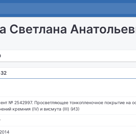
а Светлана Анатольев
0
432
ент № 2542997. Просветляющее тонкопленочное покрытие на о
ений кремния (IV) и висмута (III) (ИЗ)
т
.2014