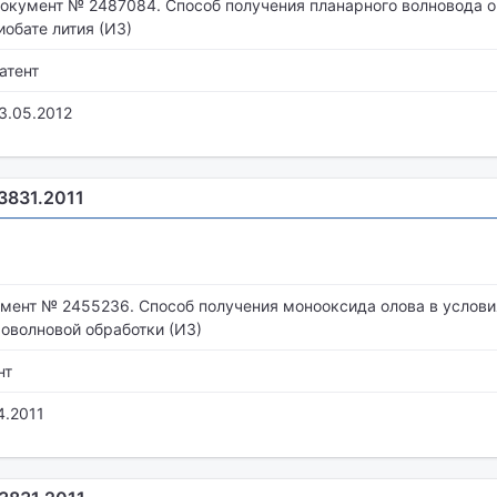
окумент № 2487084. Способ получения планарного волновода о
иобате лития (ИЗ)
атент
3.05.2012
.3831.2011
мент № 2455236. Способ получения монооксида олова в услови
оволновой обработки (ИЗ)
нт
4.2011