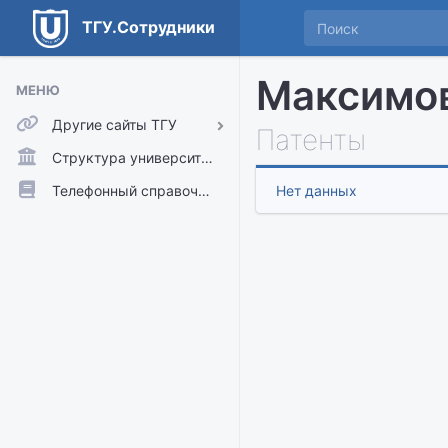
ТГУ.Сотрудники
Максимо
МЕНЮ
Другие сайты ТГУ
Патенты
ТГУ.Аккаунты
Структура университета
ТГУ.Расписание
Телефонный справочник
Нет данных
Главный сайт ТГУ
Moodle