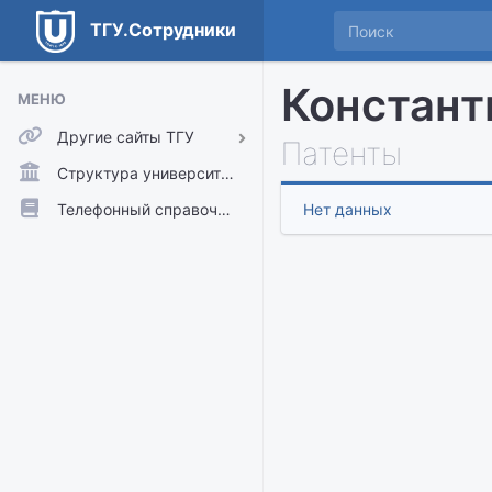
ТГУ.Сотрудники
Констант
МЕНЮ
Другие сайты ТГУ
Патенты
ТГУ.Аккаунты
Структура университета
ТГУ.Расписание
Телефонный справочник
Нет данных
Главный сайт ТГУ
Moodle