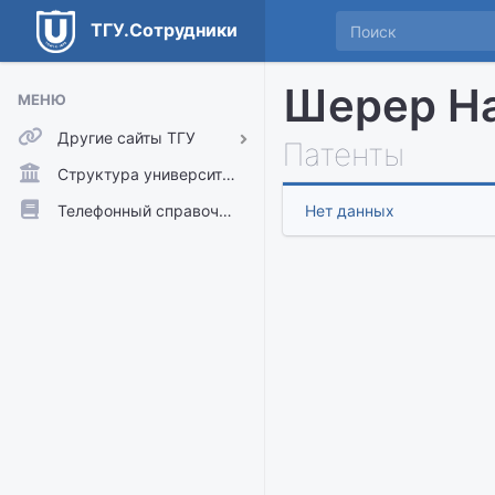
ТГУ.Сотрудники
Шерер На
МЕНЮ
Другие сайты ТГУ
Патенты
ТГУ.Аккаунты
Структура университета
ТГУ.Расписание
Телефонный справочник
Нет данных
Главный сайт ТГУ
Moodle