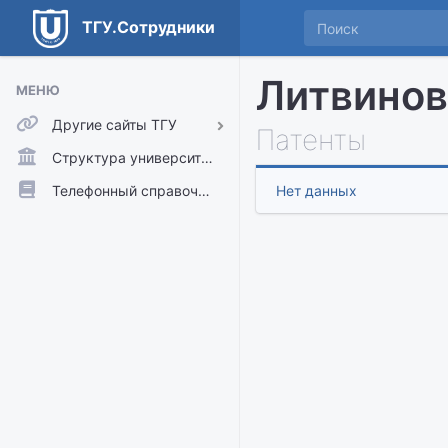
ТГУ.Сотрудники
Литвинов
МЕНЮ
Другие сайты ТГУ
Патенты
ТГУ.Аккаунты
Структура университета
ТГУ.Расписание
Телефонный справочник
Нет данных
Главный сайт ТГУ
Moodle